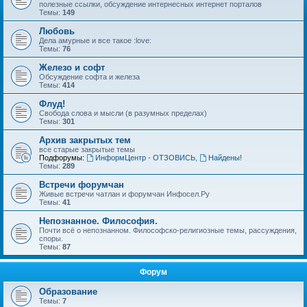
полезные ссылки, обсуждение интернесных интернет порталов
Темы:
149
Любовь
Дела амурные и все такое :love:
Темы:
76
Железо и софт
Обсуждение софта и железа
Темы:
414
Флуд!
Свобода слова и мысли (в разумных пределах)
Темы:
301
Архив закрытых тем
все старые закрытые темы
Подфорумы:
ИнформЦентр - ОТЗОВИСЬ
,
Найдены!
Темы:
289
Встречи форумчан
Живые встречи чатлан и форумчан Инфосел.Ру
Темы:
41
Непознанное. Философия.
Почти всё о непознанном. Философско-религиозные темы, рассуждения,
споры.
Темы:
87
Форум
Образование
Темы:
7