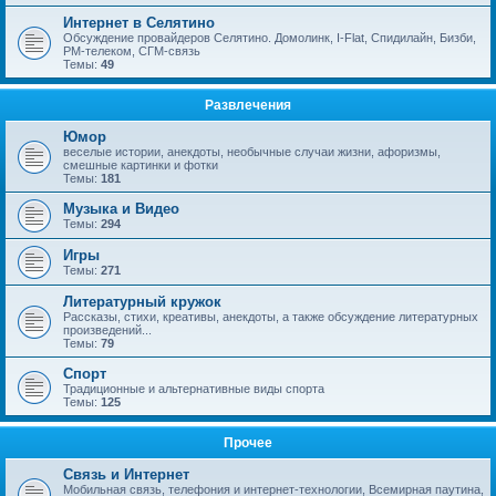
Интернет в Селятино
Обсуждение провайдеров Селятино. Домолинк, I-Flat, Спидилайн, Бизби,
РМ-телеком, СГМ-связь
Темы:
49
Развлечения
Юмор
веселые истории, анекдоты, необычные случаи жизни, афоризмы,
смешные картинки и фотки
Темы:
181
Музыка и Видео
Темы:
294
Игры
Темы:
271
Литературный кружок
Рассказы, стихи, креативы, анекдоты, а также обсуждение литературных
произведений...
Темы:
79
Спорт
Традиционные и альтернативные виды спорта
Темы:
125
Прочее
Связь и Интернет
Мобильная связь, телефония и интернет-технологии, Всемирная паутина,