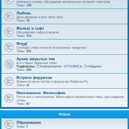
полезные ссылки, обсуждение интернесных интернет порталов
Темы:
149
Любовь
Дела амурные и все такое :love:
Темы:
76
Железо и софт
Обсуждение софта и железа
Темы:
414
Флуд!
Свобода слова и мысли (в разумных пределах)
Темы:
301
Архив закрытых тем
все старые закрытые темы
Подфорумы:
ИнформЦентр - ОТЗОВИСЬ
,
Найдены!
Темы:
289
Встречи форумчан
Живые встречи чатлан и форумчан Инфосел.Ру
Темы:
41
Непознанное. Философия.
Почти всё о непознанном. Философско-религиозные темы, рассуждения,
споры.
Темы:
87
Форум
Образование
Темы:
7