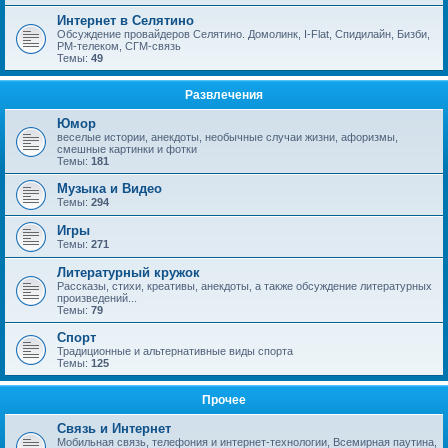
Интернет в Селятино
Обсуждение провайдеров Селятино. Домолинк, I-Flat, Спидилайн, Бизби,
РМ-телеком, СГМ-связь
Темы:
49
Развлечения
Юмор
веселые истории, анекдоты, необычные случаи жизни, афоризмы,
смешные картинки и фотки
Темы:
181
Музыка и Видео
Темы:
294
Игры
Темы:
271
Литературный кружок
Рассказы, стихи, креативы, анекдоты, а также обсуждение литературных
произведений...
Темы:
79
Спорт
Традиционные и альтернативные виды спорта
Темы:
125
Прочее
Связь и Интернет
Мобильная связь, телефония и интернет-технологии, Всемирная паутина,