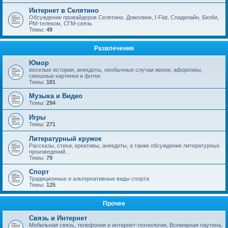
Интернет в Селятино
Обсуждение провайдеров Селятино. Домолинк, I-Flat, Спидилайн, Бизби,
РМ-телеком, СГМ-связь
Темы:
49
Развлечения
Юмор
веселые истории, анекдоты, необычные случаи жизни, афоризмы,
смешные картинки и фотки
Темы:
181
Музыка и Видео
Темы:
294
Игры
Темы:
271
Литературный кружок
Рассказы, стихи, креативы, анекдоты, а также обсуждение литературных
произведений...
Темы:
79
Спорт
Традиционные и альтернативные виды спорта
Темы:
125
Прочее
Связь и Интернет
Мобильная связь, телефония и интернет-технологии, Всемирная паутина,