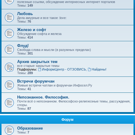
полезные ссылки, обсуждение интернесных интернет порталов
Темы:
149
Любовь
Дела амурные и все такое :love:
Темы:
76
Железо и софт
Обсуждение софта и железа
Темы:
414
Флуд!
Свобода слова и мысли (в разумных пределах)
Темы:
301
Архив закрытых тем
все старые закрытые темы
Подфорумы:
ИнформЦентр - ОТЗОВИСЬ
,
Найдены!
Темы:
289
Встречи форумчан
Живые встречи чатлан и форумчан Инфосел.Ру
Темы:
41
Непознанное. Философия.
Почти всё о непознанном. Философско-религиозные темы, рассуждения,
споры.
Темы:
87
Форум
Образование
Темы:
7