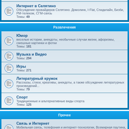
Интернет в Селятино
Обсуждение провайдеров Селятино. Домолинк, I-Flat, Спидилайн, Бизби,
РМ-телеком, СГМ-связь
Темы:
49
Развлечения
Юмор
веселые истории, анекдоты, необычные случаи жизни, афоризмы,
смешные картинки и фотки
Темы:
181
Музыка и Видео
Темы:
294
Игры
Темы:
271
Литературный кружок
Рассказы, стихи, креативы, анекдоты, а также обсуждение литературных
произведений...
Темы:
79
Спорт
Традиционные и альтернативные виды спорта
Темы:
125
Прочее
Связь и Интернет
Мобильная связь, телефония и интернет-технологии, Всемирная паутина,