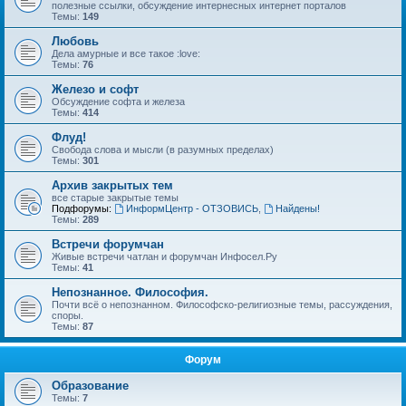
полезные ссылки, обсуждение интернесных интернет порталов
Темы:
149
Любовь
Дела амурные и все такое :love:
Темы:
76
Железо и софт
Обсуждение софта и железа
Темы:
414
Флуд!
Свобода слова и мысли (в разумных пределах)
Темы:
301
Архив закрытых тем
все старые закрытые темы
Подфорумы:
ИнформЦентр - ОТЗОВИСЬ
,
Найдены!
Темы:
289
Встречи форумчан
Живые встречи чатлан и форумчан Инфосел.Ру
Темы:
41
Непознанное. Философия.
Почти всё о непознанном. Философско-религиозные темы, рассуждения,
споры.
Темы:
87
Форум
Образование
Темы:
7