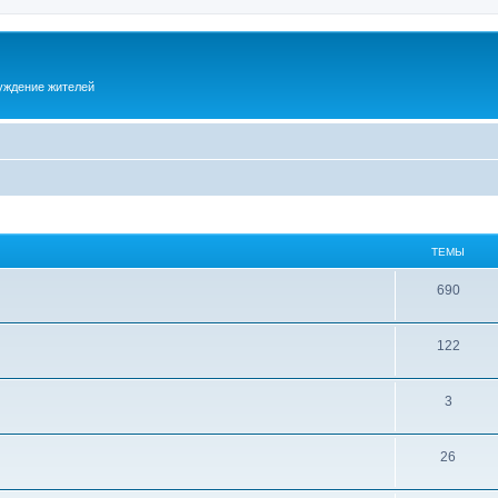
суждение жителей
ТЕМЫ
690
122
3
26