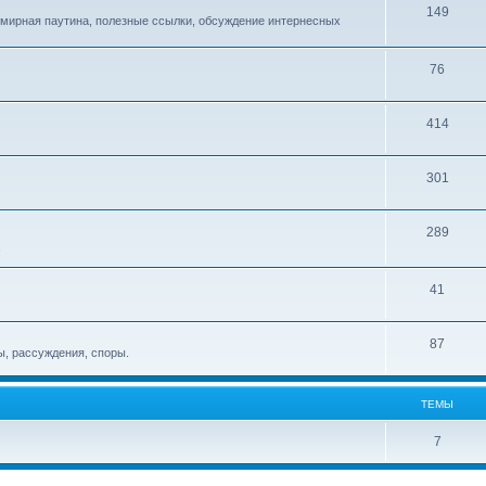
149
емирная паутина, полезные ссылки, обсуждение интернесных
76
414
301
289
!
41
87
, рассуждения, споры.
ТЕМЫ
7