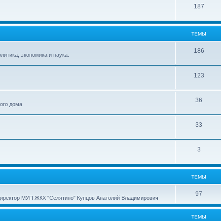
187
ТЕМЫ
186
итика, экономика и наука.
123
36
ного дома
33
3
ТЕМЫ
97
директор МУП ЖКХ "Селятино" Купцов Анатолий Владимирович
ТЕМЫ