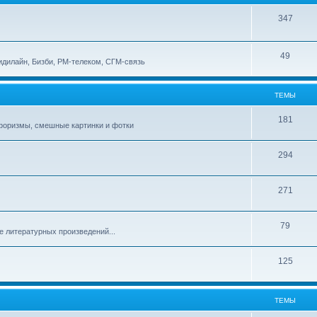
347
49
идилайн, Бизби, РМ-телеком, СГМ-связь
ТЕМЫ
181
афоризмы, смешные картинки и фотки
294
271
79
е литературных произведений...
125
ТЕМЫ