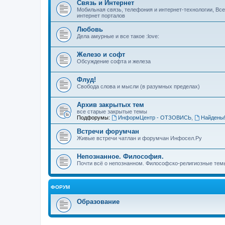
Связь и Интернет
Мобильная связь, телефония и интернет-технологии, Вс
интернет порталов
Любовь
Дела амурные и все такое :love:
Железо и софт
Обсуждение софта и железа
Флуд!
Свобода слова и мысли (в разумных пределах)
Архив закрытых тем
все старые закрытые темы
Подфорумы:
ИнформЦентр - ОТЗОВИСЬ
,
Найдены
Встречи форумчан
Живые встречи чатлан и форумчан Инфосел.Ру
Непознанное. Философия.
Почти всё о непознанном. Философско-религиозные темы
ФОРУМ
Образование