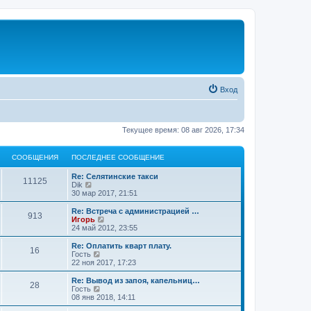
Вход
Текущее время: 08 авг 2026, 17:34
СООБЩЕНИЯ
ПОСЛЕДНЕЕ СООБЩЕНИЕ
Re: Селятинские такси
11125
П
Dik
е
30 мар 2017, 21:51
р
е
Re: Встреча с администрацией …
913
й
П
Игорь
т
е
24 май 2012, 23:55
и
р
к
е
Re: Оплатить кварт плату.
16
п
й
П
Гость
о
т
е
22 ноя 2017, 17:23
с
и
р
л
к
е
Re: Вывод из запоя, капельниц…
е
28
п
й
П
Гость
д
о
т
е
08 янв 2018, 14:11
н
с
и
р
е
л