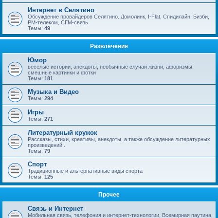
Интернет в Селятино
Обсуждение провайдеров Селятино. Домолинк, I-Flat, Спидилайн, Бизби,
РМ-телеком, СГМ-связь
Темы:
49
Развлечения
Юмор
веселые истории, анекдоты, необычные случаи жизни, афоризмы,
смешные картинки и фотки
Темы:
181
Музыка и Видео
Темы:
294
Игры
Темы:
271
Литературный кружок
Рассказы, стихи, креативы, анекдоты, а также обсуждение литературных
произведений...
Темы:
79
Спорт
Традиционные и альтернативные виды спорта
Темы:
125
Прочее
Связь и Интернет
Мобильная связь, телефония и интернет-технологии, Всемирная паутина,