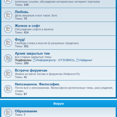
полезные ссылки, обсуждение интернесных интернет порталов
Темы:
149
Любовь
Дела амурные и все такое :love:
Темы:
76
Железо и софт
Обсуждение софта и железа
Темы:
414
Флуд!
Свобода слова и мысли (в разумных пределах)
Темы:
301
Архив закрытых тем
все старые закрытые темы
Подфорумы:
ИнформЦентр - ОТЗОВИСЬ
,
Найдены!
Темы:
289
Встречи форумчан
Живые встречи чатлан и форумчан Инфосел.Ру
Темы:
41
Непознанное. Философия.
Почти всё о непознанном. Философско-религиозные темы, рассуждения,
споры.
Темы:
87
Форум
Образование
Темы:
7