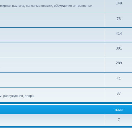
149
емирная паутина, полезные ссылки, обсуждение интернесных
76
414
301
289
!
41
87
, рассуждения, споры.
ТЕМЫ
7