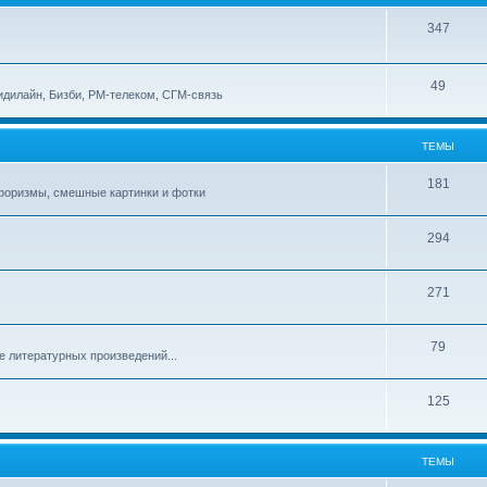
347
49
идилайн, Бизби, РМ-телеком, СГМ-связь
ТЕМЫ
181
афоризмы, смешные картинки и фотки
294
271
79
е литературных произведений...
125
ТЕМЫ