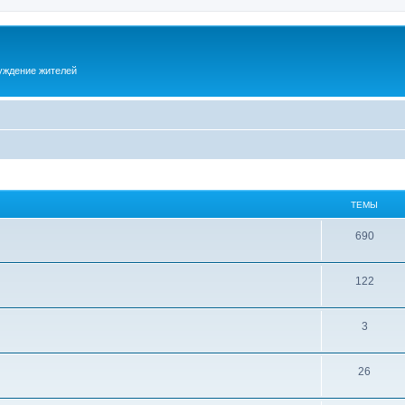
суждение жителей
ТЕМЫ
690
122
3
26