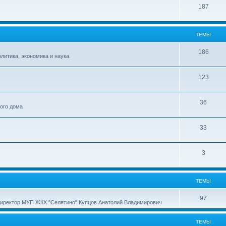
187
ТЕМЫ
186
итика, экономика и наука.
123
36
ного дома
33
3
ТЕМЫ
97
директор МУП ЖКХ "Селятино" Купцов Анатолий Владимирович
ТЕМЫ