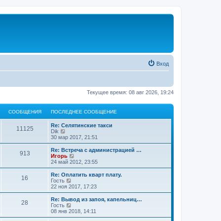
Вход
Текущее время: 08 авг 2026, 19:24
СООБЩЕНИЯ
ПОСЛЕДНЕЕ СООБЩЕНИЕ
Re: Селятинские такси
11125
П
Dik
е
30 мар 2017, 21:51
р
е
Re: Встреча с администрацией …
913
й
П
Игорь
т
е
24 май 2012, 23:55
и
р
к
е
Re: Оплатить кварт плату.
16
п
й
П
Гость
о
т
е
22 ноя 2017, 17:23
с
и
р
л
к
е
Re: Вывод из запоя, капельниц…
е
28
п
й
П
Гость
д
о
т
е
08 янв 2018, 14:11
н
с
и
р
е
л