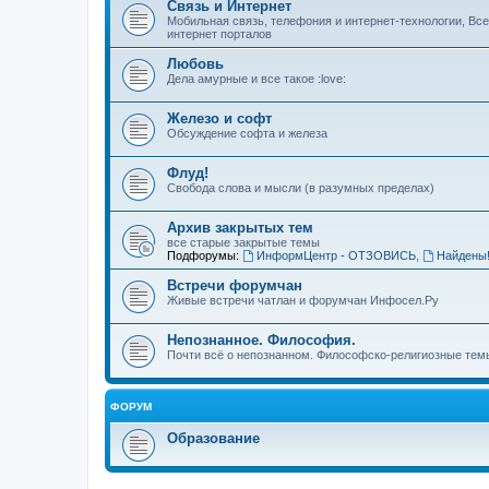
Связь и Интернет
Мобильная связь, телефония и интернет-технологии, Вс
интернет порталов
Любовь
Дела амурные и все такое :love:
Железо и софт
Обсуждение софта и железа
Флуд!
Свобода слова и мысли (в разумных пределах)
Архив закрытых тем
все старые закрытые темы
Подфорумы:
ИнформЦентр - ОТЗОВИСЬ
,
Найдены
Встречи форумчан
Живые встречи чатлан и форумчан Инфосел.Ру
Непознанное. Философия.
Почти всё о непознанном. Философско-религиозные темы
ФОРУМ
Образование