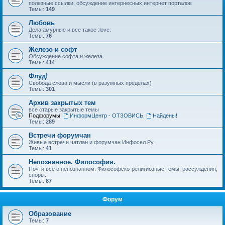
полезные ссылки, обсуждение интернесных интернет порталов
Темы:
149
Любовь
Дела амурные и все такое :love:
Темы:
76
Железо и софт
Обсуждение софта и железа
Темы:
414
Флуд!
Свобода слова и мысли (в разумных пределах)
Темы:
301
Архив закрытых тем
все старые закрытые темы
Подфорумы:
ИнформЦентр - ОТЗОВИСЬ
,
Найдены!
Темы:
289
Встречи форумчан
Живые встречи чатлан и форумчан Инфосел.Ру
Темы:
41
Непознанное. Философия.
Почти всё о непознанном. Философско-религиозные темы, рассуждения,
споры.
Темы:
87
Форум
Образование
Темы:
7