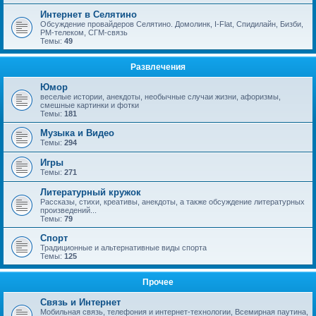
Интернет в Селятино
Обсуждение провайдеров Селятино. Домолинк, I-Flat, Спидилайн, Бизби,
РМ-телеком, СГМ-связь
Темы:
49
Развлечения
Юмор
веселые истории, анекдоты, необычные случаи жизни, афоризмы,
смешные картинки и фотки
Темы:
181
Музыка и Видео
Темы:
294
Игры
Темы:
271
Литературный кружок
Рассказы, стихи, креативы, анекдоты, а также обсуждение литературных
произведений...
Темы:
79
Спорт
Традиционные и альтернативные виды спорта
Темы:
125
Прочее
Связь и Интернет
Мобильная связь, телефония и интернет-технологии, Всемирная паутина,