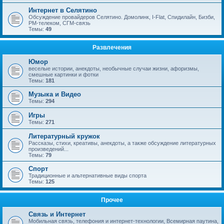
Интернет в Селятино
Обсуждение провайдеров Селятино. Домолинк, I-Flat, Спидилайн, Бизби,
РМ-телеком, СГМ-связь
Темы:
49
Развлечения
Юмор
веселые истории, анекдоты, необычные случаи жизни, афоризмы,
смешные картинки и фотки
Темы:
181
Музыка и Видео
Темы:
294
Игры
Темы:
271
Литературный кружок
Рассказы, стихи, креативы, анекдоты, а также обсуждение литературных
произведений...
Темы:
79
Спорт
Традиционные и альтернативные виды спорта
Темы:
125
Прочее
Связь и Интернет
Мобильная связь, телефония и интернет-технологии, Всемирная паутина,