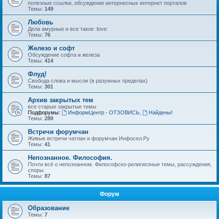
полезные ссылки, обсуждение интернесных интернет порталов
Темы:
149
Любовь
Дела амурные и все такое :love:
Темы:
76
Железо и софт
Обсуждение софта и железа
Темы:
414
Флуд!
Свобода слова и мысли (в разумных пределах)
Темы:
301
Архив закрытых тем
все старые закрытые темы
Подфорумы:
ИнформЦентр - ОТЗОВИСЬ
,
Найдены!
Темы:
289
Встречи форумчан
Живые встречи чатлан и форумчан Инфосел.Ру
Темы:
41
Непознанное. Философия.
Почти всё о непознанном. Философско-религиозные темы, рассуждения,
споры.
Темы:
87
Форум
Образование
Темы:
7