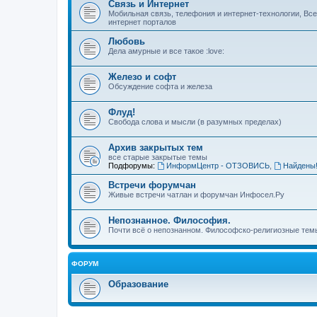
Связь и Интернет
Мобильная связь, телефония и интернет-технологии, Вс
интернет порталов
Любовь
Дела амурные и все такое :love:
Железо и софт
Обсуждение софта и железа
Флуд!
Свобода слова и мысли (в разумных пределах)
Архив закрытых тем
все старые закрытые темы
Подфорумы:
ИнформЦентр - ОТЗОВИСЬ
,
Найдены
Встречи форумчан
Живые встречи чатлан и форумчан Инфосел.Ру
Непознанное. Философия.
Почти всё о непознанном. Философско-религиозные темы
ФОРУМ
Образование