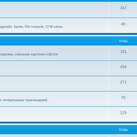
347
49
идилайн, Бизби, РМ-телеком, СГМ-связь
ТЕМЫ
181
афоризмы, смешные картинки и фотки
294
271
79
е литературных произведений...
125
ТЕМЫ