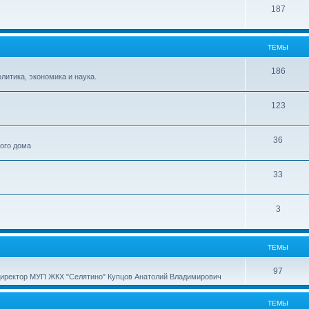
187
ТЕМЫ
186
итика, экономика и наука.
123
36
ного дома
33
3
ТЕМЫ
97
директор МУП ЖКХ "Селятино" Купцов Анатолий Владимирович
ТЕМЫ