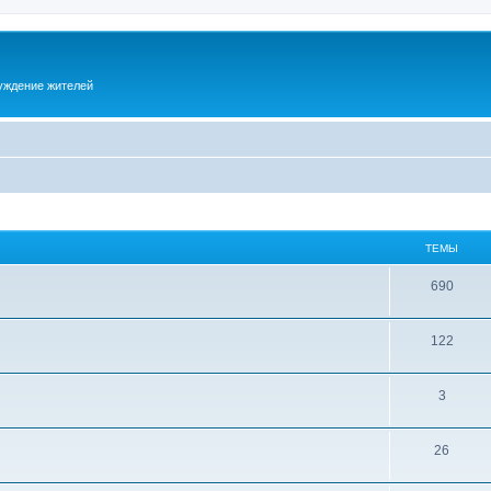
суждение жителей
ТЕМЫ
690
122
3
26