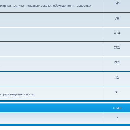
149
емирная паутина, полезные ссылки, обсуждение интернесных
76
414
301
289
!
41
87
, рассуждения, споры.
ТЕМЫ
7