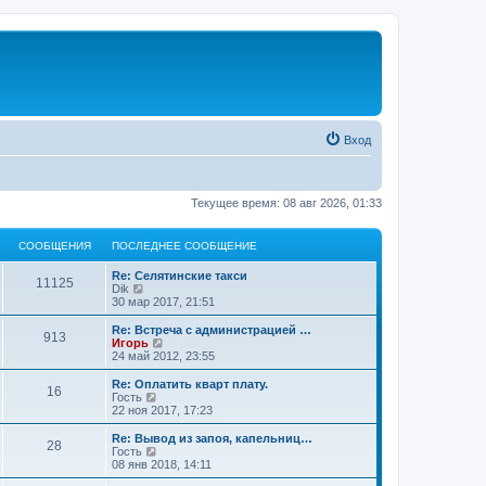
Вход
Текущее время: 08 авг 2026, 01:33
СООБЩЕНИЯ
ПОСЛЕДНЕЕ СООБЩЕНИЕ
Re: Селятинские такси
11125
П
Dik
е
30 мар 2017, 21:51
р
е
Re: Встреча с администрацией …
913
й
П
Игорь
т
е
24 май 2012, 23:55
и
р
к
е
Re: Оплатить кварт плату.
16
п
й
П
Гость
о
т
е
22 ноя 2017, 17:23
с
и
р
л
к
е
Re: Вывод из запоя, капельниц…
е
28
п
й
П
Гость
д
о
т
е
08 янв 2018, 14:11
н
с
и
р
е
л