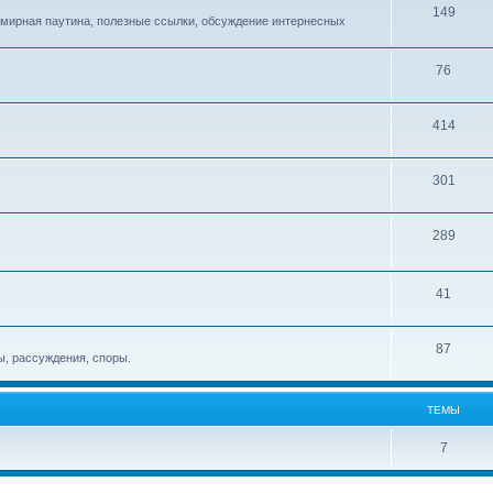
149
емирная паутина, полезные ссылки, обсуждение интернесных
76
414
301
289
!
41
87
, рассуждения, споры.
ТЕМЫ
7