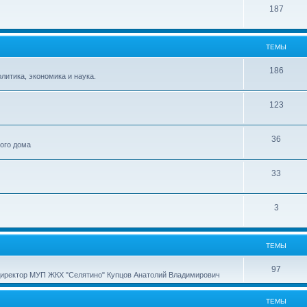
187
ТЕМЫ
186
итика, экономика и наука.
123
36
ного дома
33
3
ТЕМЫ
97
директор МУП ЖКХ "Селятино" Купцов Анатолий Владимирович
ТЕМЫ