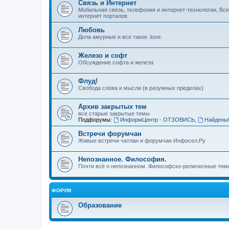
Связь и Интернет
Мобильная связь, телефония и интернет-технологии, Вс
интернет порталов
Любовь
Дела амурные и все такое :love:
Железо и софт
Обсуждение софта и железа
Флуд!
Свобода слова и мысли (в разумных пределах)
Архив закрытых тем
все старые закрытые темы
Подфорумы:
ИнформЦентр - ОТЗОВИСЬ
,
Найдены
Встречи форумчан
Живые встречи чатлан и форумчан Инфосел.Ру
Непознанное. Философия.
Почти всё о непознанном. Философско-религиозные темы
ФОРУМ
Образование