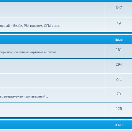
347
49
идилайн, Бизби, РМ-телеком, СГМ-связь
ТЕМЫ
181
афоризмы, смешные картинки и фотки
294
271
79
е литературных произведений...
125
ТЕМЫ