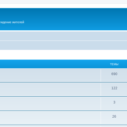
суждение жителей
ТЕМЫ
690
122
3
26