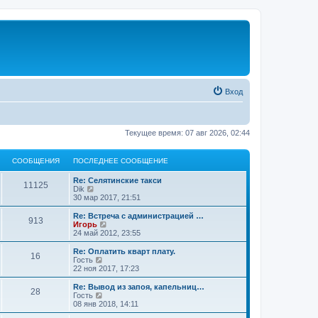
Вход
Текущее время: 07 авг 2026, 02:44
СООБЩЕНИЯ
ПОСЛЕДНЕЕ СООБЩЕНИЕ
Re: Селятинские такси
11125
П
Dik
е
30 мар 2017, 21:51
р
е
Re: Встреча с администрацией …
913
й
П
Игорь
т
е
24 май 2012, 23:55
и
р
к
е
Re: Оплатить кварт плату.
16
п
й
П
Гость
о
т
е
22 ноя 2017, 17:23
с
и
р
л
к
е
Re: Вывод из запоя, капельниц…
е
28
п
й
П
Гость
д
о
т
е
08 янв 2018, 14:11
н
с
и
р
е
л