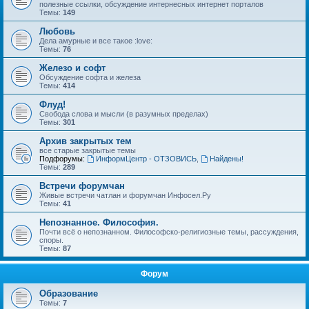
полезные ссылки, обсуждение интернесных интернет порталов
Темы:
149
Любовь
Дела амурные и все такое :love:
Темы:
76
Железо и софт
Обсуждение софта и железа
Темы:
414
Флуд!
Свобода слова и мысли (в разумных пределах)
Темы:
301
Архив закрытых тем
все старые закрытые темы
Подфорумы:
ИнформЦентр - ОТЗОВИСЬ
,
Найдены!
Темы:
289
Встречи форумчан
Живые встречи чатлан и форумчан Инфосел.Ру
Темы:
41
Непознанное. Философия.
Почти всё о непознанном. Философско-религиозные темы, рассуждения,
споры.
Темы:
87
Форум
Образование
Темы:
7