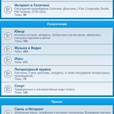
Интернет в Селятино
Обсуждение провайдеров Селятино. Домолинк, I-Flat, Спидилайн, Бизби,
РМ-телеком, СГМ-связь
Темы:
49
Развлечения
Юмор
веселые истории, анекдоты, необычные случаи жизни, афоризмы,
смешные картинки и фотки
Темы:
181
Музыка и Видео
Темы:
294
Игры
Темы:
271
Литературный кружок
Рассказы, стихи, креативы, анекдоты, а также обсуждение литературных
произведений...
Темы:
79
Спорт
Традиционные и альтернативные виды спорта
Темы:
125
Прочее
Связь и Интернет
Мобильная связь, телефония и интернет-технологии, Всемирная паутина,