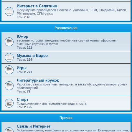
Интернет в Селятино
Обсуждение провайдеров Селятино. Домолинк, I-Flat, Спидилайн, Бизби,
РМ-телеком, СГМ-связь
Темы:
49
Развлечения
Юмор
веселые истории, анекдоты, необычные случаи жизни, афоризмы,
смешные картинки и фотки
Темы:
181
Музыка и Видео
Темы:
294
Игры
Темы:
271
Литературный кружок
Рассказы, стихи, креативы, анекдоты, а также обсуждение литературных
произведений...
Темы:
79
Спорт
Традиционные и альтернативные виды спорта
Темы:
125
Прочее
Связь и Интернет
Мобильная связь, телефония и интернет-технологии, Всемирная паутина,