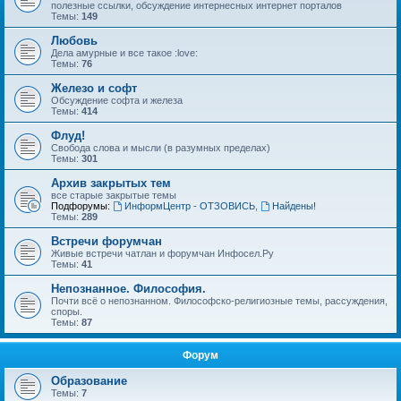
полезные ссылки, обсуждение интернесных интернет порталов
Темы:
149
Любовь
Дела амурные и все такое :love:
Темы:
76
Железо и софт
Обсуждение софта и железа
Темы:
414
Флуд!
Свобода слова и мысли (в разумных пределах)
Темы:
301
Архив закрытых тем
все старые закрытые темы
Подфорумы:
ИнформЦентр - ОТЗОВИСЬ
,
Найдены!
Темы:
289
Встречи форумчан
Живые встречи чатлан и форумчан Инфосел.Ру
Темы:
41
Непознанное. Философия.
Почти всё о непознанном. Философско-религиозные темы, рассуждения,
споры.
Темы:
87
Форум
Образование
Темы:
7