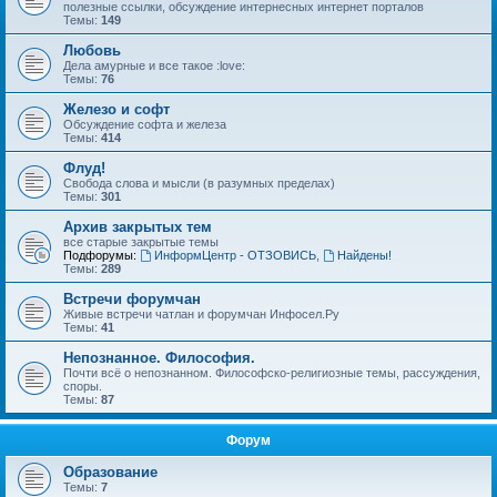
полезные ссылки, обсуждение интернесных интернет порталов
Темы:
149
Любовь
Дела амурные и все такое :love:
Темы:
76
Железо и софт
Обсуждение софта и железа
Темы:
414
Флуд!
Свобода слова и мысли (в разумных пределах)
Темы:
301
Архив закрытых тем
все старые закрытые темы
Подфорумы:
ИнформЦентр - ОТЗОВИСЬ
,
Найдены!
Темы:
289
Встречи форумчан
Живые встречи чатлан и форумчан Инфосел.Ру
Темы:
41
Непознанное. Философия.
Почти всё о непознанном. Философско-религиозные темы, рассуждения,
споры.
Темы:
87
Форум
Образование
Темы:
7