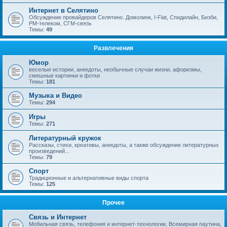
Интернет в Селятино
Обсуждение провайдеров Селятино. Домолинк, I-Flat, Спидилайн, Бизби,
РМ-телеком, СГМ-связь
Темы:
49
Развлечения
Юмор
веселые истории, анекдоты, необычные случаи жизни, афоризмы,
смешные картинки и фотки
Темы:
181
Музыка и Видео
Темы:
294
Игры
Темы:
271
Литературный кружок
Рассказы, стихи, креативы, анекдоты, а также обсуждение литературных
произведений...
Темы:
79
Спорт
Традиционные и альтернативные виды спорта
Темы:
125
Прочее
Связь и Интернет
Мобильная связь, телефония и интернет-технологии, Всемирная паутина,