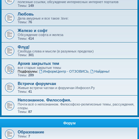
полезные ссылки, обсуждение интернесных интернет порталов
Темы:
149
Любовь
Дела амурные и все такое :love:
Темы:
76
Железо и софт
Обсуждение софта и железа
Темы:
414
Флуд!
Свобода слова и мысли (в разумных пределах)
Темы:
301
Архив закрытых тем
все старые закрытые темы
Подфорумы:
ИнформЦентр - ОТЗОВИСЬ
,
Найдены!
Темы:
289
Встречи форумчан
Живые встречи чатлан и форумчан Инфосел.Ру
Темы:
41
Непознанное. Философия.
Почти всё о непознанном. Философско-религиозные темы, рассуждения,
споры.
Темы:
87
Форум
Образование
Темы:
7