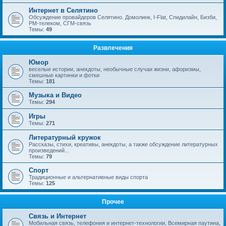
Интернет в Селятино
Обсуждение провайдеров Селятино. Домолинк, I-Flat, Спидилайн, Бизби,
РМ-телеком, СГМ-связь
Темы:
49
Развлечения
Юмор
веселые истории, анекдоты, необычные случаи жизни, афоризмы,
смешные картинки и фотки
Темы:
181
Музыка и Видео
Темы:
294
Игры
Темы:
271
Литературный кружок
Рассказы, стихи, креативы, анекдоты, а также обсуждение литературных
произведений...
Темы:
79
Спорт
Традиционные и альтернативные виды спорта
Темы:
125
Прочее
Связь и Интернет
Мобильная связь, телефония и интернет-технологии, Всемирная паутина,