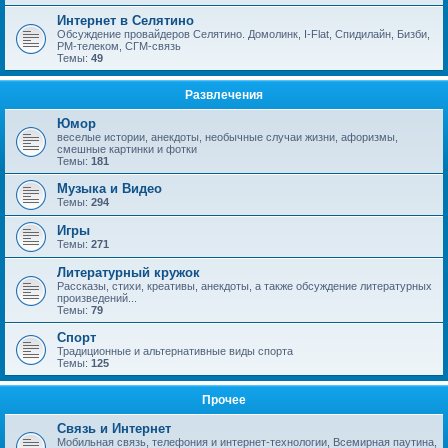
Интернет в Селятино
Обсуждение провайдеров Селятино. Домолинк, I-Flat, Спидилайн, Бизби,
РМ-телеком, СГМ-связь
Темы:
49
Развлечения
Юмор
веселые истории, анекдоты, необычные случаи жизни, афоризмы,
смешные картинки и фотки
Темы:
181
Музыка и Видео
Темы:
294
Игры
Темы:
271
Литературный кружок
Рассказы, стихи, креативы, анекдоты, а также обсуждение литературных
произведений...
Темы:
79
Спорт
Традиционные и альтернативные виды спорта
Темы:
125
Прочее
Связь и Интернет
Мобильная связь, телефония и интернет-технологии, Всемирная паутина,