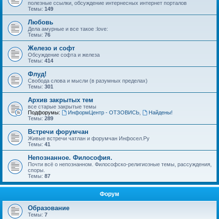
полезные ссылки, обсуждение интернесных интернет порталов
Темы:
149
Любовь
Дела амурные и все такое :love:
Темы:
76
Железо и софт
Обсуждение софта и железа
Темы:
414
Флуд!
Свобода слова и мысли (в разумных пределах)
Темы:
301
Архив закрытых тем
все старые закрытые темы
Подфорумы:
ИнформЦентр - ОТЗОВИСЬ
,
Найдены!
Темы:
289
Встречи форумчан
Живые встречи чатлан и форумчан Инфосел.Ру
Темы:
41
Непознанное. Философия.
Почти всё о непознанном. Философско-религиозные темы, рассуждения,
споры.
Темы:
87
Форум
Образование
Темы:
7