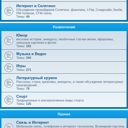
Интернет в Селятино
Обсуждение провайдеров Селятино. Домолинк, I-Flat, Спидилайн, Бизби,
РМ-телеком, СГМ-связь
Темы:
49
Развлечения
Юмор
веселые истории, анекдоты, необычные случаи жизни, афоризмы,
смешные картинки и фотки
Темы:
181
Музыка и Видео
Темы:
294
Игры
Темы:
271
Литературный кружок
Рассказы, стихи, креативы, анекдоты, а также обсуждение литературных
произведений...
Темы:
79
Спорт
Традиционные и альтернативные виды спорта
Темы:
125
Прочее
Связь и Интернет
Мобильная связь, телефония и интернет-технологии, Всемирная паутина,