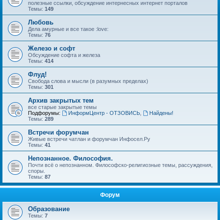
полезные ссылки, обсуждение интернесных интернет порталов
Темы:
149
Любовь
Дела амурные и все такое :love:
Темы:
76
Железо и софт
Обсуждение софта и железа
Темы:
414
Флуд!
Свобода слова и мысли (в разумных пределах)
Темы:
301
Архив закрытых тем
все старые закрытые темы
Подфорумы:
ИнформЦентр - ОТЗОВИСЬ
,
Найдены!
Темы:
289
Встречи форумчан
Живые встречи чатлан и форумчан Инфосел.Ру
Темы:
41
Непознанное. Философия.
Почти всё о непознанном. Философско-религиозные темы, рассуждения,
споры.
Темы:
87
Форум
Образование
Темы:
7