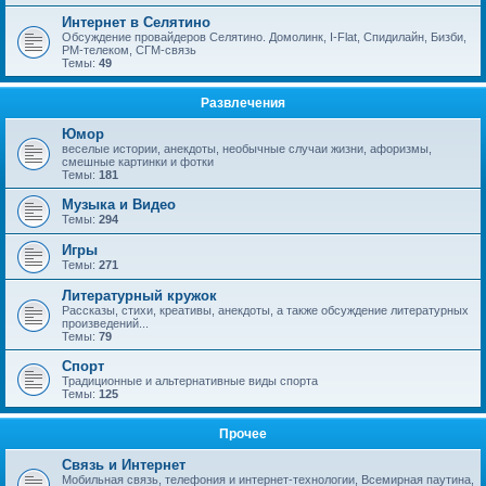
Интернет в Селятино
Обсуждение провайдеров Селятино. Домолинк, I-Flat, Спидилайн, Бизби,
РМ-телеком, СГМ-связь
Темы:
49
Развлечения
Юмор
веселые истории, анекдоты, необычные случаи жизни, афоризмы,
смешные картинки и фотки
Темы:
181
Музыка и Видео
Темы:
294
Игры
Темы:
271
Литературный кружок
Рассказы, стихи, креативы, анекдоты, а также обсуждение литературных
произведений...
Темы:
79
Спорт
Традиционные и альтернативные виды спорта
Темы:
125
Прочее
Связь и Интернет
Мобильная связь, телефония и интернет-технологии, Всемирная паутина,