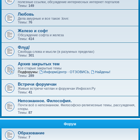
полезные ссылки, обсуждение интернесных интернет порталов
Темы:
149
Любовь
Дела амурные и все такое :love:
Темы:
76
Железо и софт
Обсуждение софта и железа
Темы:
414
Флуд!
Свобода слова и мысли (в разумных пределах)
Темы:
301
Архив закрытых тем
все старые закрытые темы
Подфорумы:
ИнформЦентр - ОТЗОВИСЬ
,
Найдены!
Темы:
289
Встречи форумчан
Живые встречи чатлан и форумчан Инфосел.Ру
Темы:
41
Непознанное. Философия.
Почти всё о непознанном. Философско-религиозные темы, рассуждения,
споры.
Темы:
87
Форум
Образование
Темы:
7