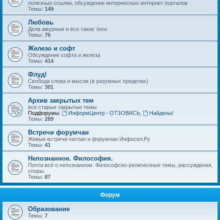
полезные ссылки, обсуждение интернесных интернет порталов
Темы:
149
Любовь
Дела амурные и все такое :love:
Темы:
76
Железо и софт
Обсуждение софта и железа
Темы:
414
Флуд!
Свобода слова и мысли (в разумных пределах)
Темы:
301
Архив закрытых тем
все старые закрытые темы
Подфорумы:
ИнформЦентр - ОТЗОВИСЬ
,
Найдены!
Темы:
289
Встречи форумчан
Живые встречи чатлан и форумчан Инфосел.Ру
Темы:
41
Непознанное. Философия.
Почти всё о непознанном. Философско-религиозные темы, рассуждения,
споры.
Темы:
87
Форум
Образование
Темы:
7