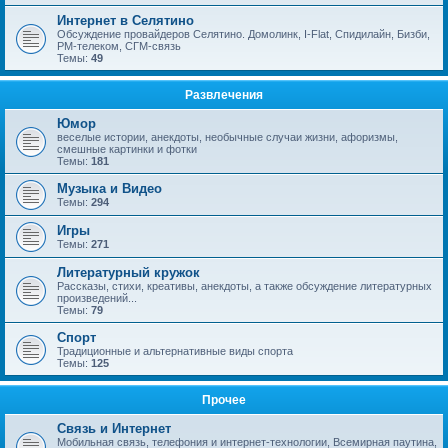
Интернет в Селятино
Обсуждение провайдеров Селятино. Домолинк, I-Flat, Спидилайн, Бизби,
РМ-телеком, СГМ-связь
Темы:
49
Развлечения
Юмор
веселые истории, анекдоты, необычные случаи жизни, афоризмы,
смешные картинки и фотки
Темы:
181
Музыка и Видео
Темы:
294
Игры
Темы:
271
Литературный кружок
Рассказы, стихи, креативы, анекдоты, а также обсуждение литературных
произведений...
Темы:
79
Спорт
Традиционные и альтернативные виды спорта
Темы:
125
Прочее
Связь и Интернет
Мобильная связь, телефония и интернет-технологии, Всемирная паутина,