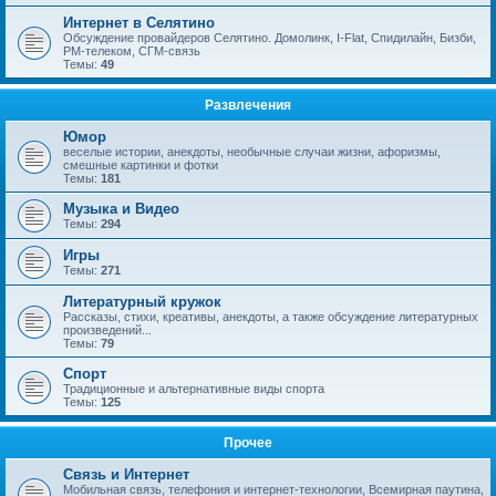
Интернет в Селятино
Обсуждение провайдеров Селятино. Домолинк, I-Flat, Спидилайн, Бизби,
РМ-телеком, СГМ-связь
Темы:
49
Развлечения
Юмор
веселые истории, анекдоты, необычные случаи жизни, афоризмы,
смешные картинки и фотки
Темы:
181
Музыка и Видео
Темы:
294
Игры
Темы:
271
Литературный кружок
Рассказы, стихи, креативы, анекдоты, а также обсуждение литературных
произведений...
Темы:
79
Спорт
Традиционные и альтернативные виды спорта
Темы:
125
Прочее
Связь и Интернет
Мобильная связь, телефония и интернет-технологии, Всемирная паутина,