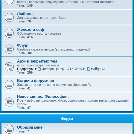
полезные ссылки, обсуждение интернесных интернет порталов
Темы:
149
Любовь
Дела амурные и все такое :love:
Темы:
76
Железо и софт
Обсуждение софта и железа
Темы:
414
Флуд!
Свобода слова и мысли (в разумных пределах)
Темы:
301
Архив закрытых тем
все старые закрытые темы
Подфорумы:
ИнформЦентр - ОТЗОВИСЬ
,
Найдены!
Темы:
289
Встречи форумчан
Живые встречи чатлан и форумчан Инфосел.Ру
Темы:
41
Непознанное. Философия.
Почти всё о непознанном. Философско-религиозные темы, рассуждения,
споры.
Темы:
87
Форум
Образование
Темы:
7