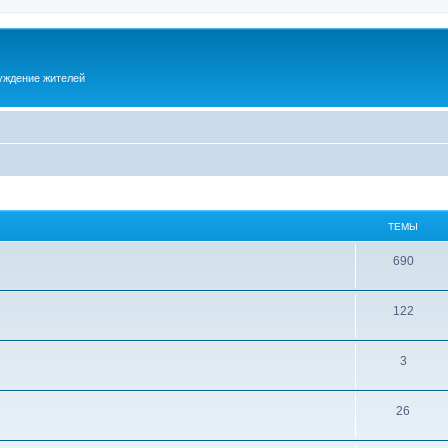
суждение жителей
ТЕМЫ
690
122
3
26