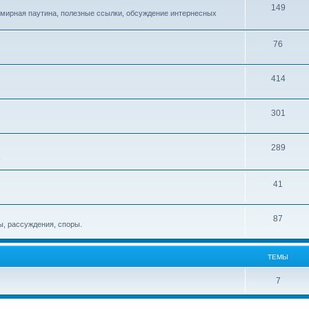
149
емирная паутина, полезные ссылки, обсуждение интернесных
76
414
301
289
!
41
87
, рассуждения, споры.
ТЕМЫ
7