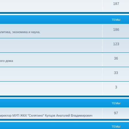
187
ТЕМЫ
186
итика, экономика и наука.
123
36
ного дома
33
3
ТЕМЫ
97
директор МУП ЖКХ "Селятино" Купцов Анатолий Владимирович
ТЕМЫ