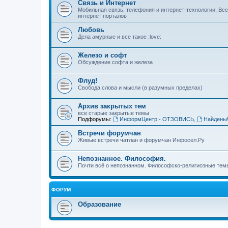
Связь и Интернет
Мобильная связь, телефония и интернет-технологии, Вс
интернет порталов
Любовь
Дела амурные и все такое :love:
Железо и софт
Обсуждение софта и железа
Флуд!
Свобода слова и мысли (в разумных пределах)
Архив закрытых тем
все старые закрытые темы
Подфорумы:
ИнформЦентр - ОТЗОВИСЬ
,
Найдены
Встречи форумчан
Живые встречи чатлан и форумчан Инфосел.Ру
Непознанное. Философия.
Почти всё о непознанном. Философско-религиозные темы
ФОРУМ
Образование