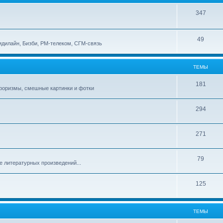
347
49
идилайн, Бизби, РМ-телеком, СГМ-связь
ТЕМЫ
181
афоризмы, смешные картинки и фотки
294
271
79
е литературных произведений...
125
ТЕМЫ