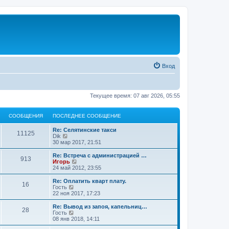
Вход
Текущее время: 07 авг 2026, 05:55
СООБЩЕНИЯ
ПОСЛЕДНЕЕ СООБЩЕНИЕ
Re: Селятинские такси
11125
П
Dik
е
30 мар 2017, 21:51
р
е
Re: Встреча с администрацией …
913
й
П
Игорь
т
е
24 май 2012, 23:55
и
р
к
е
Re: Оплатить кварт плату.
16
п
й
П
Гость
о
т
е
22 ноя 2017, 17:23
с
и
р
л
к
е
Re: Вывод из запоя, капельниц…
е
28
п
й
П
Гость
д
о
т
е
08 янв 2018, 14:11
н
с
и
р
е
л