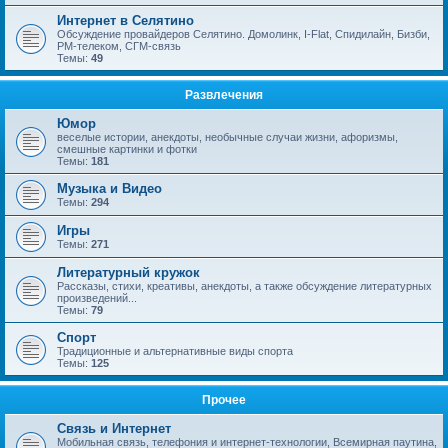
Интернет в Селятино
Обсуждение провайдеров Селятино. Домолинк, I-Flat, Спидилайн, Бизби,
РМ-телеком, СГМ-связь
Темы:
49
Развлечения
Юмор
веселые истории, анекдоты, необычные случаи жизни, афоризмы,
смешные картинки и фотки
Темы:
181
Музыка и Видео
Темы:
294
Игры
Темы:
271
Литературный кружок
Рассказы, стихи, креативы, анекдоты, а также обсуждение литературных
произведений...
Темы:
79
Спорт
Традиционные и альтернативные виды спорта
Темы:
125
Прочее
Связь и Интернет
Мобильная связь, телефония и интернет-технологии, Всемирная паутина,