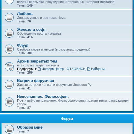
полезные ссылки, обсуждение интернесных интернет порталов
Темы:
149
Любовь
Дела амурные и все такое :love:
Темы:
76
Железо и софт
Обсуждение софта и железа
Темы:
414
Флуд!
Свобода слова и мысли (в разумных пределах)
Темы:
301
Архив закрытых тем
все старые закрытые темы
Подфорумы:
ИнформЦентр - ОТЗОВИСЬ
,
Найдены!
Темы:
289
Встречи форумчан
Живые встречи чатлан и форумчан Инфосел.Ру
Темы:
41
Непознанное. Философия.
Почти всё о непознанном. Философско-религиозные темы, рассуждения,
споры.
Темы:
87
Форум
Образование
Темы:
7