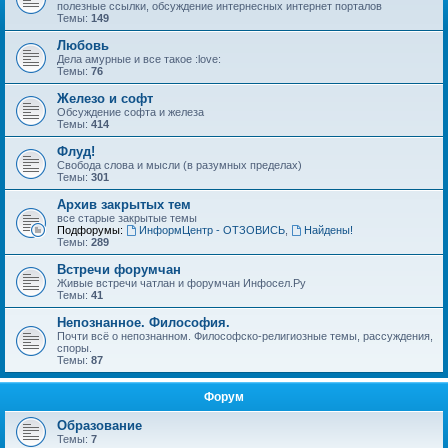
полезные ссылки, обсуждение интернесных интернет порталов
Темы:
149
Любовь
Дела амурные и все такое :love:
Темы:
76
Железо и софт
Обсуждение софта и железа
Темы:
414
Флуд!
Свобода слова и мысли (в разумных пределах)
Темы:
301
Архив закрытых тем
все старые закрытые темы
Подфорумы:
ИнформЦентр - ОТЗОВИСЬ
,
Найдены!
Темы:
289
Встречи форумчан
Живые встречи чатлан и форумчан Инфосел.Ру
Темы:
41
Непознанное. Философия.
Почти всё о непознанном. Философско-религиозные темы, рассуждения,
споры.
Темы:
87
Форум
Образование
Темы:
7