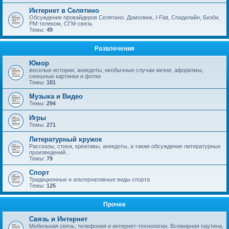
Интернет в Селятино
Обсуждение провайдеров Селятино. Домолинк, I-Flat, Спидилайн, Бизби,
РМ-телеком, СГМ-связь
Темы:
49
Развлечения
Юмор
веселые истории, анекдоты, необычные случаи жизни, афоризмы,
смешные картинки и фотки
Темы:
181
Музыка и Видео
Темы:
294
Игры
Темы:
271
Литературный кружок
Рассказы, стихи, креативы, анекдоты, а также обсуждение литературных
произведений...
Темы:
79
Спорт
Традиционные и альтернативные виды спорта
Темы:
125
Прочее
Связь и Интернет
Мобильная связь, телефония и интернет-технологии, Всемирная паутина,