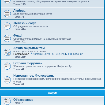
полезные ссылки, обсуждение интернесных интернет порталов
Темы:
149
Любовь
Дела амурные и все такое :love:
Темы:
76
Железо и софт
Обсуждение софта и железа
Темы:
414
Флуд!
Свобода слова и мысли (в разумных пределах)
Темы:
301
Архив закрытых тем
все старые закрытые темы
Подфорумы:
ИнформЦентр - ОТЗОВИСЬ
,
Найдены!
Темы:
289
Встречи форумчан
Живые встречи чатлан и форумчан Инфосел.Ру
Темы:
41
Непознанное. Философия.
Почти всё о непознанном. Философско-религиозные темы, рассуждения,
споры.
Темы:
87
Форум
Образование
Темы:
7