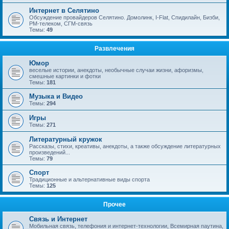
Интернет в Селятино
Обсуждение провайдеров Селятино. Домолинк, I-Flat, Спидилайн, Бизби,
РМ-телеком, СГМ-связь
Темы:
49
Развлечения
Юмор
веселые истории, анекдоты, необычные случаи жизни, афоризмы,
смешные картинки и фотки
Темы:
181
Музыка и Видео
Темы:
294
Игры
Темы:
271
Литературный кружок
Рассказы, стихи, креативы, анекдоты, а также обсуждение литературных
произведений...
Темы:
79
Спорт
Традиционные и альтернативные виды спорта
Темы:
125
Прочее
Связь и Интернет
Мобильная связь, телефония и интернет-технологии, Всемирная паутина,