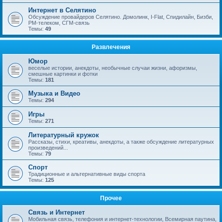
Интернет в Селятино
Обсуждение провайдеров Селятино. Домолинк, I-Flat, Спидилайн, Бизби,
РМ-телеком, СГМ-связь
Темы:
49
Развлечения
Юмор
веселые истории, анекдоты, необычные случаи жизни, афоризмы,
смешные картинки и фотки
Темы:
181
Музыка и Видео
Темы:
294
Игры
Темы:
271
Литературный кружок
Рассказы, стихи, креативы, анекдоты, а также обсуждение литературных
произведений...
Темы:
79
Спорт
Традиционные и альтернативные виды спорта
Темы:
125
Прочее
Связь и Интернет
Мобильная связь, телефония и интернет-технологии, Всемирная паутина,