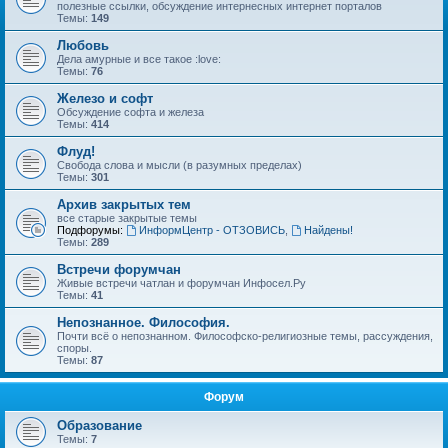
полезные ссылки, обсуждение интернесных интернет порталов
Темы:
149
Любовь
Дела амурные и все такое :love:
Темы:
76
Железо и софт
Обсуждение софта и железа
Темы:
414
Флуд!
Свобода слова и мысли (в разумных пределах)
Темы:
301
Архив закрытых тем
все старые закрытые темы
Подфорумы:
ИнформЦентр - ОТЗОВИСЬ
,
Найдены!
Темы:
289
Встречи форумчан
Живые встречи чатлан и форумчан Инфосел.Ру
Темы:
41
Непознанное. Философия.
Почти всё о непознанном. Философско-религиозные темы, рассуждения,
споры.
Темы:
87
Форум
Образование
Темы:
7