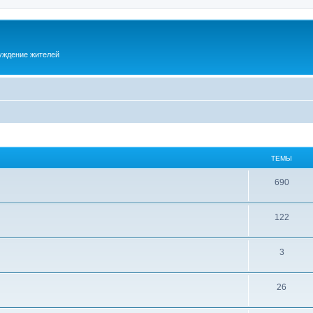
суждение жителей
ТЕМЫ
690
122
3
26