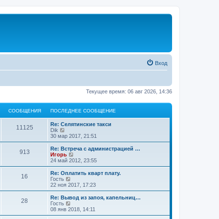
Вход
Текущее время: 06 авг 2026, 14:36
СООБЩЕНИЯ
ПОСЛЕДНЕЕ СООБЩЕНИЕ
Re: Селятинские такси
11125
П
Dik
е
30 мар 2017, 21:51
р
е
Re: Встреча с администрацией …
913
й
П
Игорь
т
е
24 май 2012, 23:55
и
р
к
е
Re: Оплатить кварт плату.
16
п
й
П
Гость
о
т
е
22 ноя 2017, 17:23
с
и
р
л
к
е
Re: Вывод из запоя, капельниц…
е
28
п
й
П
Гость
д
о
т
е
08 янв 2018, 14:11
н
с
и
р
е
л