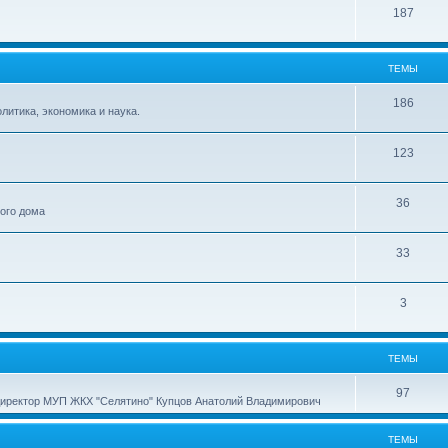
187
ТЕМЫ
186
итика, экономика и наука.
123
36
ного дома
33
3
ТЕМЫ
97
директор МУП ЖКХ "Селятино" Купцов Анатолий Владимирович
ТЕМЫ