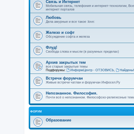
Связь и Интернет
Мобильная связь, телефония и интернет-технологии, Вс
интернет порталов
Любовь
Дела амурные и все такое :love:
Железо и софт
Обсуждение софта и железа
Флуд!
Свобода слова и мысли (в разумных пределах)
Архив закрытых тем
все старые закрытые темы
Подфорумы:
ИнформЦентр - ОТЗОВИСЬ
,
Найдены
Встречи форумчан
Живые встречи чатлан и форумчан Инфосел.Ру
Непознанное. Философия.
Почти всё о непознанном. Философско-религиозные темы
ФОРУМ
Образование