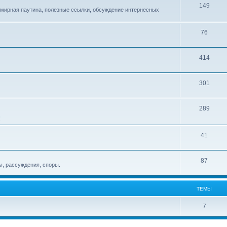
149
емирная паутина, полезные ссылки, обсуждение интернесных
76
414
301
289
!
41
87
, рассуждения, споры.
ТЕМЫ
7