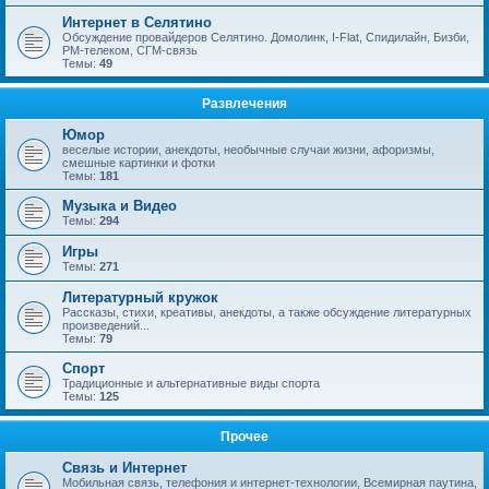
Интернет в Селятино
Обсуждение провайдеров Селятино. Домолинк, I-Flat, Спидилайн, Бизби,
РМ-телеком, СГМ-связь
Темы:
49
Развлечения
Юмор
веселые истории, анекдоты, необычные случаи жизни, афоризмы,
смешные картинки и фотки
Темы:
181
Музыка и Видео
Темы:
294
Игры
Темы:
271
Литературный кружок
Рассказы, стихи, креативы, анекдоты, а также обсуждение литературных
произведений...
Темы:
79
Спорт
Традиционные и альтернативные виды спорта
Темы:
125
Прочее
Связь и Интернет
Мобильная связь, телефония и интернет-технологии, Всемирная паутина,