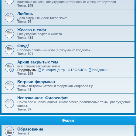
полезные ссылки, обсуждение интернесных интернет порталов
Темы:
149
Любовь
Дела амурные и все такое :love:
Темы:
76
Железо и софт
Обсуждение софта и железа
Темы:
414
Флуд!
Свобода слова и мысли (в разумных пределах)
Темы:
301
Архив закрытых тем
все старые закрытые темы
Подфорумы:
ИнформЦентр - ОТЗОВИСЬ
,
Найдены!
Темы:
289
Встречи форумчан
Живые встречи чатлан и форумчан Инфосел.Ру
Темы:
41
Непознанное. Философия.
Почти всё о непознанном. Философско-религиозные темы, рассуждения,
споры.
Темы:
87
Форум
Образование
Темы:
7