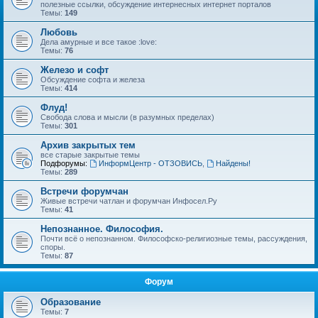
полезные ссылки, обсуждение интернесных интернет порталов
Темы:
149
Любовь
Дела амурные и все такое :love:
Темы:
76
Железо и софт
Обсуждение софта и железа
Темы:
414
Флуд!
Свобода слова и мысли (в разумных пределах)
Темы:
301
Архив закрытых тем
все старые закрытые темы
Подфорумы:
ИнформЦентр - ОТЗОВИСЬ
,
Найдены!
Темы:
289
Встречи форумчан
Живые встречи чатлан и форумчан Инфосел.Ру
Темы:
41
Непознанное. Философия.
Почти всё о непознанном. Философско-религиозные темы, рассуждения,
споры.
Темы:
87
Форум
Образование
Темы:
7