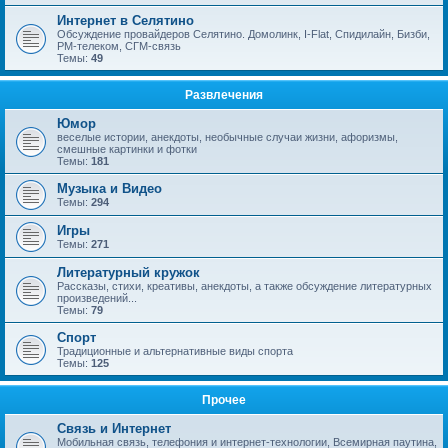
Интернет в Селятино
Обсуждение провайдеров Селятино. Домолинк, I-Flat, Спидилайн, Бизби,
РМ-телеком, СГМ-связь
Темы:
49
Развлечения
Юмор
веселые истории, анекдоты, необычные случаи жизни, афоризмы,
смешные картинки и фотки
Темы:
181
Музыка и Видео
Темы:
294
Игры
Темы:
271
Литературный кружок
Рассказы, стихи, креативы, анекдоты, а также обсуждение литературных
произведений...
Темы:
79
Спорт
Традиционные и альтернативные виды спорта
Темы:
125
Прочее
Связь и Интернет
Мобильная связь, телефония и интернет-технологии, Всемирная паутина,