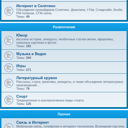
Интернет в Селятино
Обсуждение провайдеров Селятино. Домолинк, I-Flat, Спидилайн, Бизби,
РМ-телеком, СГМ-связь
Темы:
49
Развлечения
Юмор
веселые истории, анекдоты, необычные случаи жизни, афоризмы,
смешные картинки и фотки
Темы:
181
Музыка и Видео
Темы:
294
Игры
Темы:
271
Литературный кружок
Рассказы, стихи, креативы, анекдоты, а также обсуждение литературных
произведений...
Темы:
79
Спорт
Традиционные и альтернативные виды спорта
Темы:
125
Прочее
Связь и Интернет
Мобильная связь, телефония и интернет-технологии, Всемирная паутина,