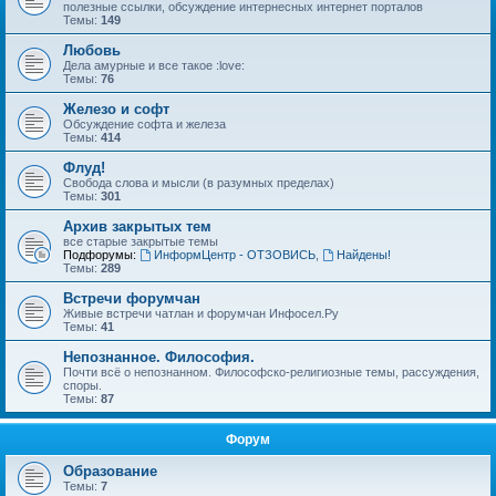
полезные ссылки, обсуждение интернесных интернет порталов
Темы:
149
Любовь
Дела амурные и все такое :love:
Темы:
76
Железо и софт
Обсуждение софта и железа
Темы:
414
Флуд!
Свобода слова и мысли (в разумных пределах)
Темы:
301
Архив закрытых тем
все старые закрытые темы
Подфорумы:
ИнформЦентр - ОТЗОВИСЬ
,
Найдены!
Темы:
289
Встречи форумчан
Живые встречи чатлан и форумчан Инфосел.Ру
Темы:
41
Непознанное. Философия.
Почти всё о непознанном. Философско-религиозные темы, рассуждения,
споры.
Темы:
87
Форум
Образование
Темы:
7