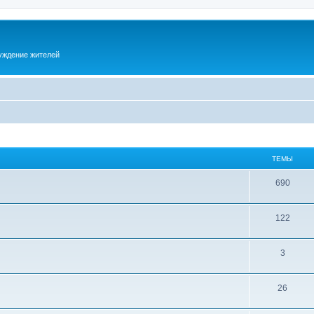
суждение жителей
ТЕМЫ
690
122
3
26