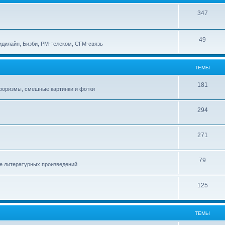
347
49
идилайн, Бизби, РМ-телеком, СГМ-связь
ТЕМЫ
181
афоризмы, смешные картинки и фотки
294
271
79
е литературных произведений...
125
ТЕМЫ