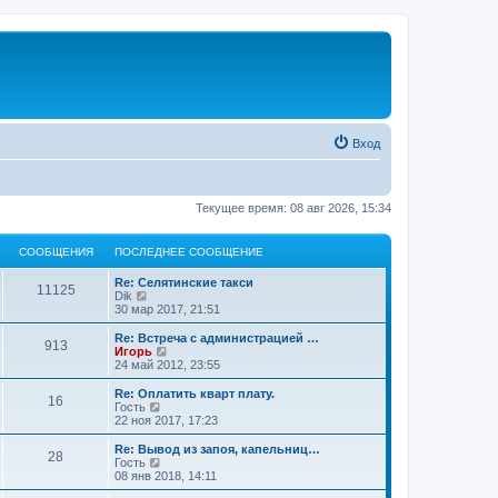
Вход
Текущее время: 08 авг 2026, 15:34
СООБЩЕНИЯ
ПОСЛЕДНЕЕ СООБЩЕНИЕ
Re: Селятинские такси
11125
П
Dik
е
30 мар 2017, 21:51
р
е
Re: Встреча с администрацией …
913
й
П
Игорь
т
е
24 май 2012, 23:55
и
р
к
е
Re: Оплатить кварт плату.
16
п
й
П
Гость
о
т
е
22 ноя 2017, 17:23
с
и
р
л
к
е
Re: Вывод из запоя, капельниц…
е
28
п
й
П
Гость
д
о
т
е
08 янв 2018, 14:11
н
с
и
р
е
л