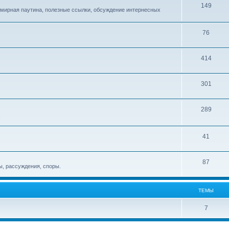
149
емирная паутина, полезные ссылки, обсуждение интернесных
76
414
301
289
!
41
87
, рассуждения, споры.
ТЕМЫ
7