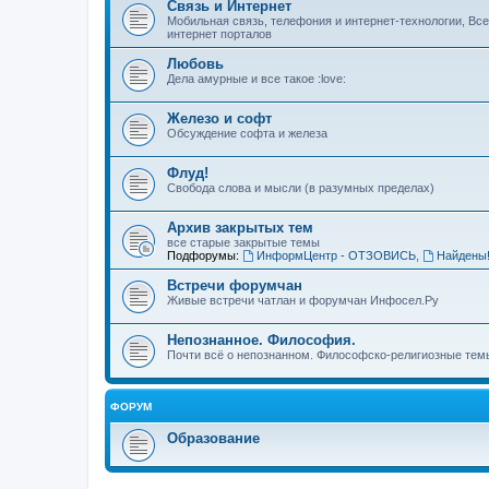
Связь и Интернет
Мобильная связь, телефония и интернет-технологии, Вс
интернет порталов
Любовь
Дела амурные и все такое :love:
Железо и софт
Обсуждение софта и железа
Флуд!
Свобода слова и мысли (в разумных пределах)
Архив закрытых тем
все старые закрытые темы
Подфорумы:
ИнформЦентр - ОТЗОВИСЬ
,
Найдены
Встречи форумчан
Живые встречи чатлан и форумчан Инфосел.Ру
Непознанное. Философия.
Почти всё о непознанном. Философско-религиозные темы
ФОРУМ
Образование