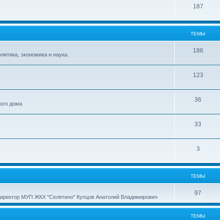
187
ТЕМЫ
186
итика, экономика и наука.
123
36
ного дома
33
3
ТЕМЫ
97
директор МУП ЖКХ "Селятино" Купцов Анатолий Владимирович
ТЕМЫ