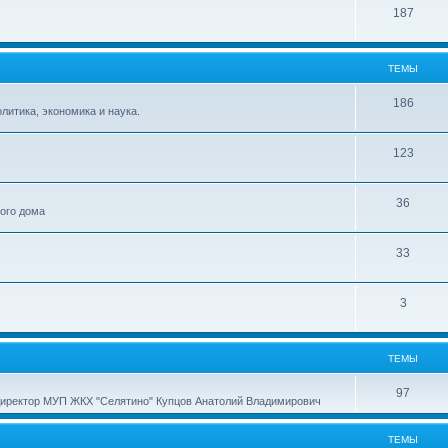
187
ТЕМЫ
186
итика, экономика и наука.
123
36
ного дома
33
3
ТЕМЫ
97
директор МУП ЖКХ "Селятино" Купцов Анатолий Владимирович
ТЕМЫ