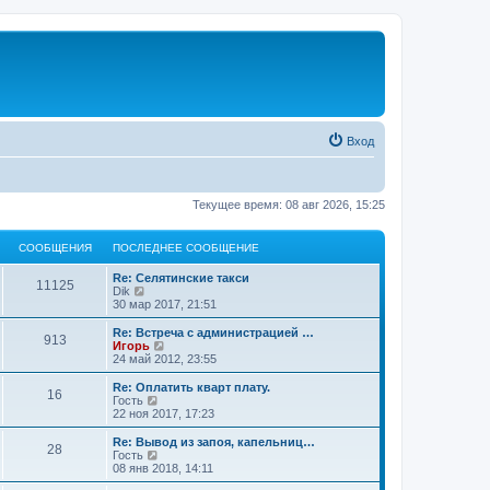
Вход
Текущее время: 08 авг 2026, 15:25
СООБЩЕНИЯ
ПОСЛЕДНЕЕ СООБЩЕНИЕ
Re: Селятинские такси
11125
П
Dik
е
30 мар 2017, 21:51
р
е
Re: Встреча с администрацией …
913
й
П
Игорь
т
е
24 май 2012, 23:55
и
р
к
е
Re: Оплатить кварт плату.
16
п
й
П
Гость
о
т
е
22 ноя 2017, 17:23
с
и
р
л
к
е
Re: Вывод из запоя, капельниц…
е
28
п
й
П
Гость
д
о
т
е
08 янв 2018, 14:11
н
с
и
р
е
л