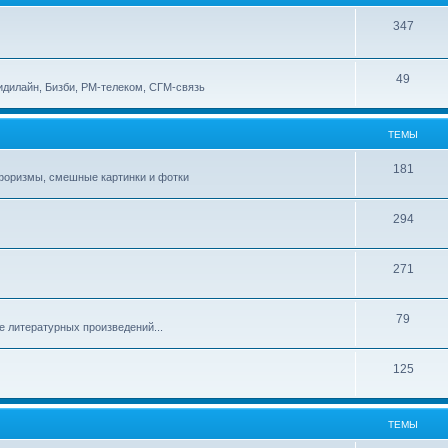
347
49
идилайн, Бизби, РМ-телеком, СГМ-связь
ТЕМЫ
181
афоризмы, смешные картинки и фотки
294
271
79
е литературных произведений...
125
ТЕМЫ