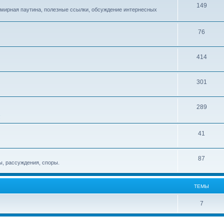
149
емирная паутина, полезные ссылки, обсуждение интернесных
76
414
301
289
!
41
87
, рассуждения, споры.
ТЕМЫ
7