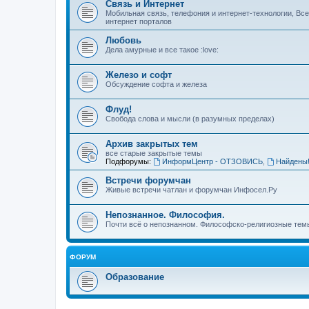
Связь и Интернет
Мобильная связь, телефония и интернет-технологии, Вс
интернет порталов
Любовь
Дела амурные и все такое :love:
Железо и софт
Обсуждение софта и железа
Флуд!
Свобода слова и мысли (в разумных пределах)
Архив закрытых тем
все старые закрытые темы
Подфорумы:
ИнформЦентр - ОТЗОВИСЬ
,
Найдены
Встречи форумчан
Живые встречи чатлан и форумчан Инфосел.Ру
Непознанное. Философия.
Почти всё о непознанном. Философско-религиозные темы
ФОРУМ
Образование