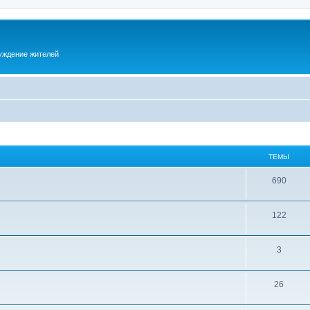
суждение жителей
ТЕМЫ
690
122
3
26