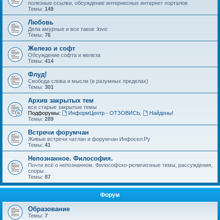
полезные ссылки, обсуждение интернесных интернет порталов
Темы:
149
Любовь
Дела амурные и все такое :love:
Темы:
76
Железо и софт
Обсуждение софта и железа
Темы:
414
Флуд!
Свобода слова и мысли (в разумных пределах)
Темы:
301
Архив закрытых тем
все старые закрытые темы
Подфорумы:
ИнформЦентр - ОТЗОВИСЬ
,
Найдены!
Темы:
289
Встречи форумчан
Живые встречи чатлан и форумчан Инфосел.Ру
Темы:
41
Непознанное. Философия.
Почти всё о непознанном. Философско-религиозные темы, рассуждения,
споры.
Темы:
87
Форум
Образование
Темы:
7