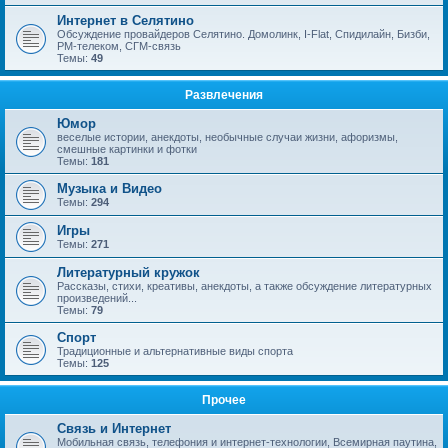
Интернет в Селятино
Обсуждение провайдеров Селятино. Домолинк, I-Flat, Спидилайн, Бизби,
РМ-телеком, СГМ-связь
Темы:
49
Развлечения
Юмор
веселые истории, анекдоты, необычные случаи жизни, афоризмы,
смешные картинки и фотки
Темы:
181
Музыка и Видео
Темы:
294
Игры
Темы:
271
Литературный кружок
Рассказы, стихи, креативы, анекдоты, а также обсуждение литературных
произведений...
Темы:
79
Спорт
Традиционные и альтернативные виды спорта
Темы:
125
Прочее
Связь и Интернет
Мобильная связь, телефония и интернет-технологии, Всемирная паутина,