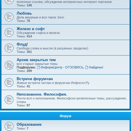
полезные ссылки, обсуждение интернесных интернет порталов
Темы:
149
Любовь
Дела амурные и все такое :love:
Темы:
76
Железо и софт
Обсуждение софта и железа
Темы:
414
Флуд!
Свобода слова и мысли (в разумных пределах)
Темы:
301
Архив закрытых тем
все старые закрытые темы
Подфорумы:
ИнформЦентр - ОТЗОВИСЬ
,
Найдены!
Темы:
289
Встречи форумчан
Живые встречи чатлан и форумчан Инфосел.Ру
Темы:
41
Непознанное. Философия.
Почти всё о непознанном. Философско-религиозные темы, рассуждения,
споры.
Темы:
87
Форум
Образование
Темы:
7