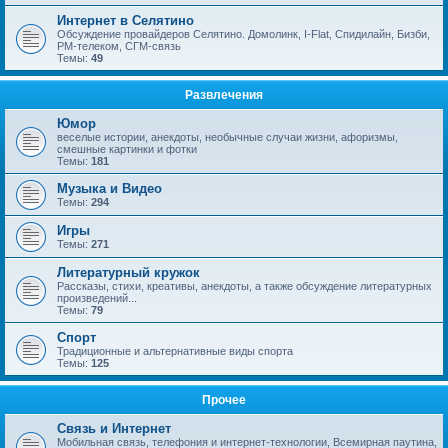
Интернет в Селятино
Обсуждение провайдеров Селятино. Домолинк, I-Flat, Спидилайн, Бизби,
РМ-телеком, СГМ-связь
Темы:
49
Развлечения
Юмор
веселые истории, анекдоты, необычные случаи жизни, афоризмы,
смешные картинки и фотки
Темы:
181
Музыка и Видео
Темы:
294
Игры
Темы:
271
Литературный кружок
Рассказы, стихи, креативы, анекдоты, а также обсуждение литературных
произведений...
Темы:
79
Спорт
Традиционные и альтернативные виды спорта
Темы:
125
Прочее
Связь и Интернет
Мобильная связь, телефония и интернет-технологии, Всемирная паутина,