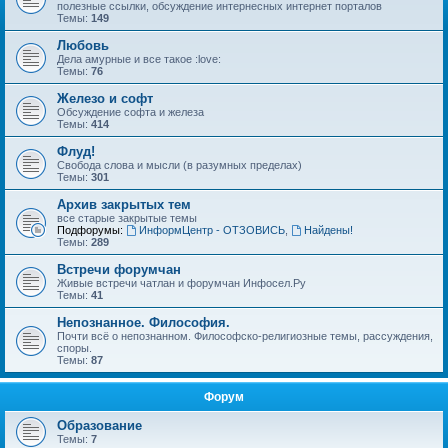
полезные ссылки, обсуждение интернесных интернет порталов
Темы:
149
Любовь
Дела амурные и все такое :love:
Темы:
76
Железо и софт
Обсуждение софта и железа
Темы:
414
Флуд!
Свобода слова и мысли (в разумных пределах)
Темы:
301
Архив закрытых тем
все старые закрытые темы
Подфорумы:
ИнформЦентр - ОТЗОВИСЬ
,
Найдены!
Темы:
289
Встречи форумчан
Живые встречи чатлан и форумчан Инфосел.Ру
Темы:
41
Непознанное. Философия.
Почти всё о непознанном. Философско-религиозные темы, рассуждения,
споры.
Темы:
87
Форум
Образование
Темы:
7