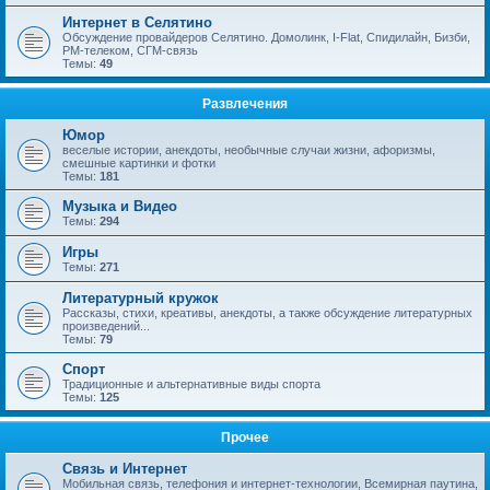
Интернет в Селятино
Обсуждение провайдеров Селятино. Домолинк, I-Flat, Спидилайн, Бизби,
РМ-телеком, СГМ-связь
Темы:
49
Развлечения
Юмор
веселые истории, анекдоты, необычные случаи жизни, афоризмы,
смешные картинки и фотки
Темы:
181
Музыка и Видео
Темы:
294
Игры
Темы:
271
Литературный кружок
Рассказы, стихи, креативы, анекдоты, а также обсуждение литературных
произведений...
Темы:
79
Спорт
Традиционные и альтернативные виды спорта
Темы:
125
Прочее
Связь и Интернет
Мобильная связь, телефония и интернет-технологии, Всемирная паутина,