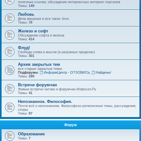
полезные ссылки, обсуждение интернесных интернет порталов
Темы:
149
Любовь
Дела амурные и все такое :love:
Темы:
76
Железо и софт
Обсуждение софта и железа
Темы:
414
Флуд!
Свобода слова и мысли (в разумных пределах)
Темы:
301
Архив закрытых тем
все старые закрытые темы
Подфорумы:
ИнформЦентр - ОТЗОВИСЬ
,
Найдены!
Темы:
289
Встречи форумчан
Живые встречи чатлан и форумчан Инфосел.Ру
Темы:
41
Непознанное. Философия.
Почти всё о непознанном. Философско-религиозные темы, рассуждения,
споры.
Темы:
87
Форум
Образование
Темы:
7