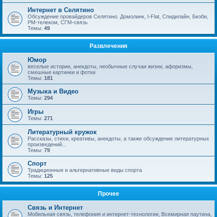
Интернет в Селятино
Обсуждение провайдеров Селятино. Домолинк, I-Flat, Спидилайн, Бизби,
РМ-телеком, СГМ-связь
Темы:
49
Развлечения
Юмор
веселые истории, анекдоты, необычные случаи жизни, афоризмы,
смешные картинки и фотки
Темы:
181
Музыка и Видео
Темы:
294
Игры
Темы:
271
Литературный кружок
Рассказы, стихи, креативы, анекдоты, а также обсуждение литературных
произведений...
Темы:
79
Спорт
Традиционные и альтернативные виды спорта
Темы:
125
Прочее
Связь и Интернет
Мобильная связь, телефония и интернет-технологии, Всемирная паутина,