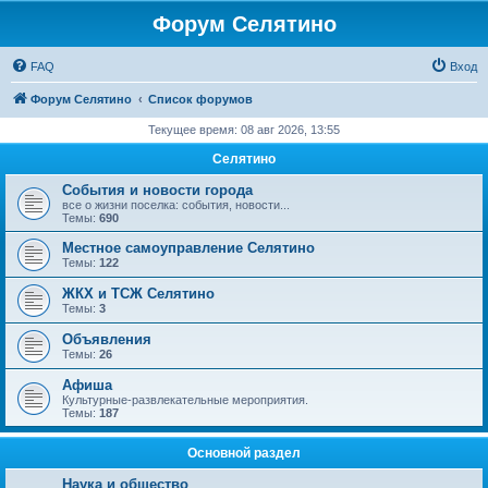
Форум Селятино
FAQ
Вход
Форум Селятино
Список форумов
Текущее время: 08 авг 2026, 13:55
Селятино
События и новости города
все о жизни поселка: события, новости...
Темы:
690
Местное самоуправление Селятино
Темы:
122
ЖКХ и ТСЖ Селятино
Темы:
3
Объявления
Темы:
26
Афиша
Культурные-развлекательные мероприятия.
Темы:
187
Основной раздел
Наука и общество