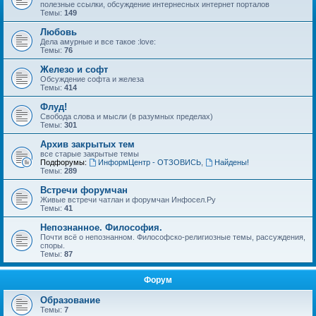
полезные ссылки, обсуждение интернесных интернет порталов
Темы:
149
Любовь
Дела амурные и все такое :love:
Темы:
76
Железо и софт
Обсуждение софта и железа
Темы:
414
Флуд!
Свобода слова и мысли (в разумных пределах)
Темы:
301
Архив закрытых тем
все старые закрытые темы
Подфорумы:
ИнформЦентр - ОТЗОВИСЬ
,
Найдены!
Темы:
289
Встречи форумчан
Живые встречи чатлан и форумчан Инфосел.Ру
Темы:
41
Непознанное. Философия.
Почти всё о непознанном. Философско-религиозные темы, рассуждения,
споры.
Темы:
87
Форум
Образование
Темы:
7