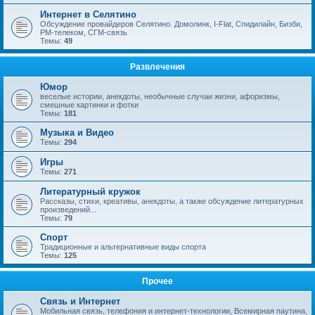
Интернет в Селятино
Обсуждение провайдеров Селятино. Домолинк, I-Flat, Спидилайн, Бизби,
РМ-телеком, СГМ-связь
Темы:
49
Развлечения
Юмор
веселые истории, анекдоты, необычные случаи жизни, афоризмы,
смешные картинки и фотки
Темы:
181
Музыка и Видео
Темы:
294
Игры
Темы:
271
Литературный кружок
Рассказы, стихи, креативы, анекдоты, а также обсуждение литературных
произведений...
Темы:
79
Спорт
Традиционные и альтернативные виды спорта
Темы:
125
Прочее
Связь и Интернет
Мобильная связь, телефония и интернет-технологии, Всемирная паутина,