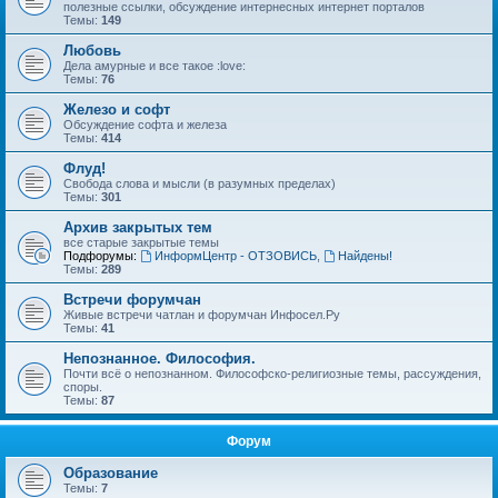
полезные ссылки, обсуждение интернесных интернет порталов
Темы:
149
Любовь
Дела амурные и все такое :love:
Темы:
76
Железо и софт
Обсуждение софта и железа
Темы:
414
Флуд!
Свобода слова и мысли (в разумных пределах)
Темы:
301
Архив закрытых тем
все старые закрытые темы
Подфорумы:
ИнформЦентр - ОТЗОВИСЬ
,
Найдены!
Темы:
289
Встречи форумчан
Живые встречи чатлан и форумчан Инфосел.Ру
Темы:
41
Непознанное. Философия.
Почти всё о непознанном. Философско-религиозные темы, рассуждения,
споры.
Темы:
87
Форум
Образование
Темы:
7