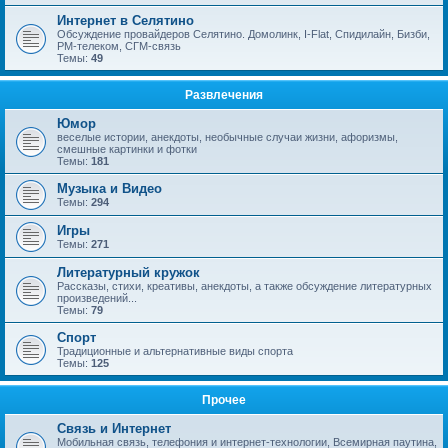
Интернет в Селятино
Обсуждение провайдеров Селятино. Домолинк, I-Flat, Спидилайн, Бизби,
РМ-телеком, СГМ-связь
Темы:
49
Развлечения
Юмор
веселые истории, анекдоты, необычные случаи жизни, афоризмы,
смешные картинки и фотки
Темы:
181
Музыка и Видео
Темы:
294
Игры
Темы:
271
Литературный кружок
Рассказы, стихи, креативы, анекдоты, а также обсуждение литературных
произведений...
Темы:
79
Спорт
Традиционные и альтернативные виды спорта
Темы:
125
Прочее
Связь и Интернет
Мобильная связь, телефония и интернет-технологии, Всемирная паутина,