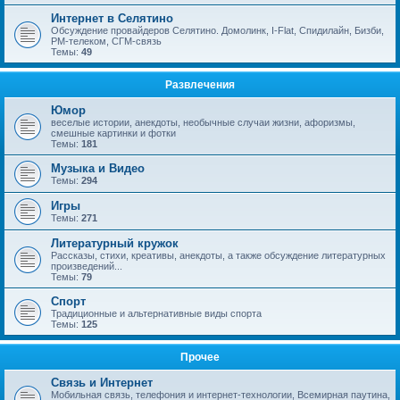
Интернет в Селятино
Обсуждение провайдеров Селятино. Домолинк, I-Flat, Спидилайн, Бизби,
РМ-телеком, СГМ-связь
Темы:
49
Развлечения
Юмор
веселые истории, анекдоты, необычные случаи жизни, афоризмы,
смешные картинки и фотки
Темы:
181
Музыка и Видео
Темы:
294
Игры
Темы:
271
Литературный кружок
Рассказы, стихи, креативы, анекдоты, а также обсуждение литературных
произведений...
Темы:
79
Спорт
Традиционные и альтернативные виды спорта
Темы:
125
Прочее
Связь и Интернет
Мобильная связь, телефония и интернет-технологии, Всемирная паутина,