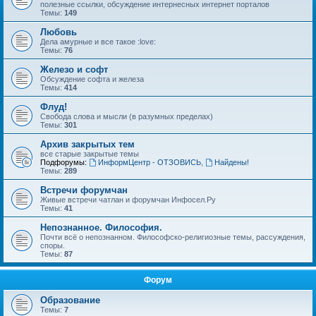
полезные ссылки, обсуждение интернесных интернет порталов
Темы:
149
Любовь
Дела амурные и все такое :love:
Темы:
76
Железо и софт
Обсуждение софта и железа
Темы:
414
Флуд!
Свобода слова и мысли (в разумных пределах)
Темы:
301
Архив закрытых тем
все старые закрытые темы
Подфорумы:
ИнформЦентр - ОТЗОВИСЬ
,
Найдены!
Темы:
289
Встречи форумчан
Живые встречи чатлан и форумчан Инфосел.Ру
Темы:
41
Непознанное. Философия.
Почти всё о непознанном. Философско-религиозные темы, рассуждения,
споры.
Темы:
87
Форум
Образование
Темы:
7