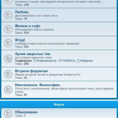
полезные ссылки, обсуждение интернесных интернет порталов
Темы:
149
Любовь
Дела амурные и все такое :love:
Темы:
76
Железо и софт
Обсуждение софта и железа
Темы:
414
Флуд!
Свобода слова и мысли (в разумных пределах)
Темы:
301
Архив закрытых тем
все старые закрытые темы
Подфорумы:
ИнформЦентр - ОТЗОВИСЬ
,
Найдены!
Темы:
289
Встречи форумчан
Живые встречи чатлан и форумчан Инфосел.Ру
Темы:
41
Непознанное. Философия.
Почти всё о непознанном. Философско-религиозные темы, рассуждения,
споры.
Темы:
87
Форум
Образование
Темы:
7