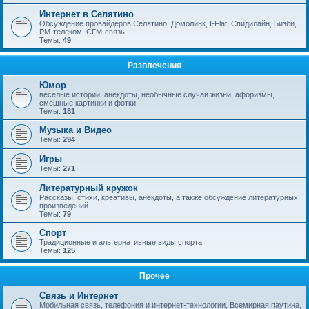
Интернет в Селятино
Обсуждение провайдеров Селятино. Домолинк, I-Flat, Спидилайн, Бизби,
РМ-телеком, СГМ-связь
Темы:
49
Развлечения
Юмор
веселые истории, анекдоты, необычные случаи жизни, афоризмы,
смешные картинки и фотки
Темы:
181
Музыка и Видео
Темы:
294
Игры
Темы:
271
Литературный кружок
Рассказы, стихи, креативы, анекдоты, а также обсуждение литературных
произведений...
Темы:
79
Спорт
Традиционные и альтернативные виды спорта
Темы:
125
Прочее
Связь и Интернет
Мобильная связь, телефония и интернет-технологии, Всемирная паутина,