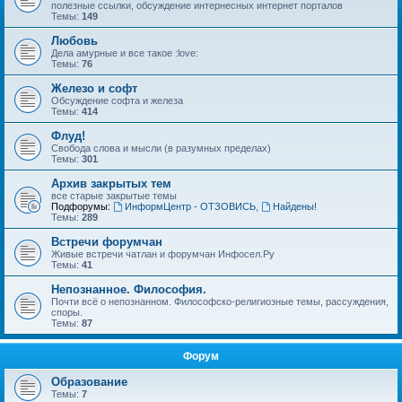
полезные ссылки, обсуждение интернесных интернет порталов
Темы:
149
Любовь
Дела амурные и все такое :love:
Темы:
76
Железо и софт
Обсуждение софта и железа
Темы:
414
Флуд!
Свобода слова и мысли (в разумных пределах)
Темы:
301
Архив закрытых тем
все старые закрытые темы
Подфорумы:
ИнформЦентр - ОТЗОВИСЬ
,
Найдены!
Темы:
289
Встречи форумчан
Живые встречи чатлан и форумчан Инфосел.Ру
Темы:
41
Непознанное. Философия.
Почти всё о непознанном. Философско-религиозные темы, рассуждения,
споры.
Темы:
87
Форум
Образование
Темы:
7