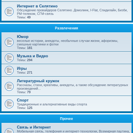
Интернет в Селятино
Обсуждение провайдеров Селятино. Домолинк, I-Flat, Спидилайн, Бизби,
РМ-телеком, СГМ-связь
Темы:
49
Развлечения
Юмор
веселые истории, анекдоты, необычные случаи жизни, афоризмы,
смешные картинки и фотки
Темы:
181
Музыка и Видео
Темы:
294
Игры
Темы:
271
Литературный кружок
Рассказы, стихи, креативы, анекдоты, а также обсуждение литературных
произведений...
Темы:
79
Спорт
Традиционные и альтернативные виды спорта
Темы:
125
Прочее
Связь и Интернет
Мобильная связь, телефония и интернет-технологии, Всемирная паутина,