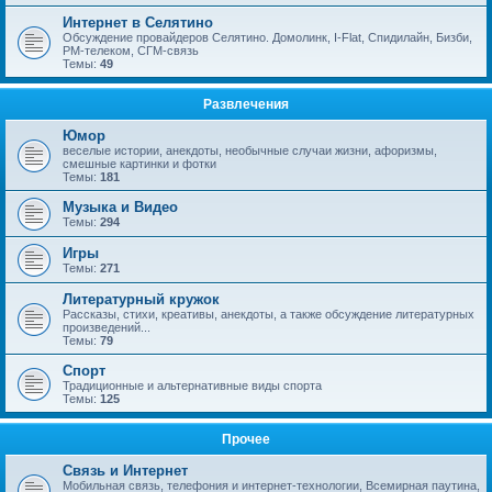
Интернет в Селятино
Обсуждение провайдеров Селятино. Домолинк, I-Flat, Спидилайн, Бизби,
РМ-телеком, СГМ-связь
Темы:
49
Развлечения
Юмор
веселые истории, анекдоты, необычные случаи жизни, афоризмы,
смешные картинки и фотки
Темы:
181
Музыка и Видео
Темы:
294
Игры
Темы:
271
Литературный кружок
Рассказы, стихи, креативы, анекдоты, а также обсуждение литературных
произведений...
Темы:
79
Спорт
Традиционные и альтернативные виды спорта
Темы:
125
Прочее
Связь и Интернет
Мобильная связь, телефония и интернет-технологии, Всемирная паутина,