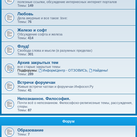
полезные ссылки, обсуждение интернесных интернет порталов
Темы:
149
Любовь
Дела амурные и все такое :love:
Темы:
76
Железо и софт
Обсуждение софта и железа
Темы:
414
Флуд!
Свобода слова и мысли (в разумных пределах)
Темы:
301
Архив закрытых тем
все старые закрытые темы
Подфорумы:
ИнформЦентр - ОТЗОВИСЬ
,
Найдены!
Темы:
289
Встречи форумчан
Живые встречи чатлан и форумчан Инфосел.Ру
Темы:
41
Непознанное. Философия.
Почти всё о непознанном. Философско-религиозные темы, рассуждения,
споры.
Темы:
87
Форум
Образование
Темы:
7