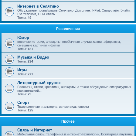
Интернет в Селятино
Обсуждение провайдеров Селятино. Домолинк, I-Flat, Спидилайн, Бизби,
РМ-телеком, СГМ-связь
Темы:
49
Развлечения
Юмор
веселые истории, анекдоты, необычные случаи жизни, афоризмы,
смешные картинки и фотки
Темы:
181
Музыка и Видео
Темы:
294
Игры
Темы:
271
Литературный кружок
Рассказы, стихи, креативы, анекдоты, а также обсуждение литературных
произведений...
Темы:
79
Спорт
Традиционные и альтернативные виды спорта
Темы:
125
Прочее
Связь и Интернет
Мобильная связь, телефония и интернет-технологии, Всемирная паутина,