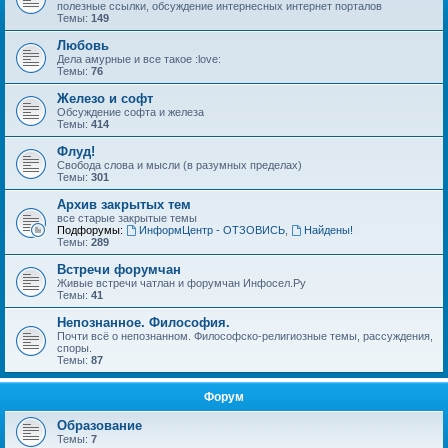
полезные ссылки, обсуждение интернесных интернет порталов
Темы:
149
Любовь
Дела амурные и все такое :love:
Темы:
76
Железо и софт
Обсуждение софта и железа
Темы:
414
Флуд!
Свобода слова и мысли (в разумных пределах)
Темы:
301
Архив закрытых тем
все старые закрытые темы
Подфорумы:
ИнформЦентр - ОТЗОВИСЬ
,
Найдены!
Темы:
289
Встречи форумчан
Живые встречи чатлан и форумчан Инфосел.Ру
Темы:
41
Непознанное. Философия.
Почти всё о непознанном. Философско-религиозные темы, рассуждения,
споры.
Темы:
87
Форум
Образование
Темы:
7