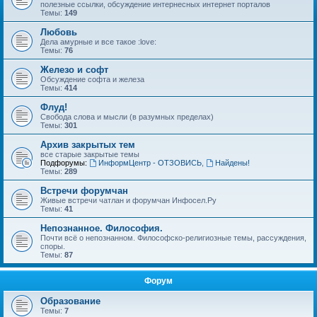
полезные ссылки, обсуждение интернесных интернет порталов
Темы:
149
Любовь
Дела амурные и все такое :love:
Темы:
76
Железо и софт
Обсуждение софта и железа
Темы:
414
Флуд!
Свобода слова и мысли (в разумных пределах)
Темы:
301
Архив закрытых тем
все старые закрытые темы
Подфорумы:
ИнформЦентр - ОТЗОВИСЬ
,
Найдены!
Темы:
289
Встречи форумчан
Живые встречи чатлан и форумчан Инфосел.Ру
Темы:
41
Непознанное. Философия.
Почти всё о непознанном. Философско-религиозные темы, рассуждения,
споры.
Темы:
87
Форум
Образование
Темы:
7