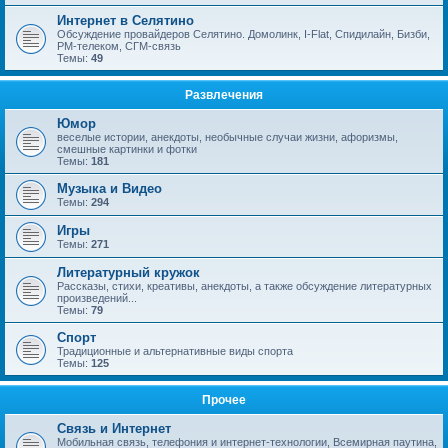
Интернет в Селятино
Обсуждение провайдеров Селятино. Домолинк, I-Flat, Спидилайн, Бизби,
РМ-телеком, СГМ-связь
Темы:
49
Развлечения
Юмор
веселые истории, анекдоты, необычные случаи жизни, афоризмы,
смешные картинки и фотки
Темы:
181
Музыка и Видео
Темы:
294
Игры
Темы:
271
Литературный кружок
Рассказы, стихи, креативы, анекдоты, а также обсуждение литературных
произведений...
Темы:
79
Спорт
Традиционные и альтернативные виды спорта
Темы:
125
Прочее
Связь и Интернет
Мобильная связь, телефония и интернет-технологии, Всемирная паутина,