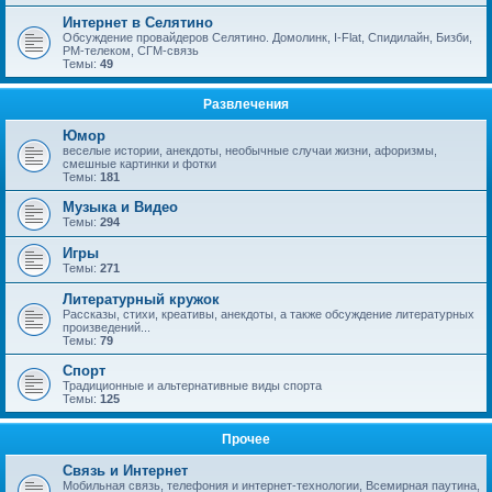
Интернет в Селятино
Обсуждение провайдеров Селятино. Домолинк, I-Flat, Спидилайн, Бизби,
РМ-телеком, СГМ-связь
Темы:
49
Развлечения
Юмор
веселые истории, анекдоты, необычные случаи жизни, афоризмы,
смешные картинки и фотки
Темы:
181
Музыка и Видео
Темы:
294
Игры
Темы:
271
Литературный кружок
Рассказы, стихи, креативы, анекдоты, а также обсуждение литературных
произведений...
Темы:
79
Спорт
Традиционные и альтернативные виды спорта
Темы:
125
Прочее
Связь и Интернет
Мобильная связь, телефония и интернет-технологии, Всемирная паутина,