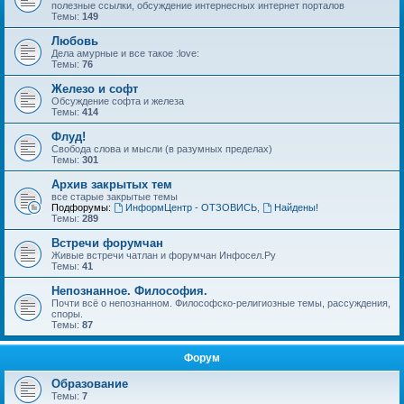
полезные ссылки, обсуждение интернесных интернет порталов
Темы:
149
Любовь
Дела амурные и все такое :love:
Темы:
76
Железо и софт
Обсуждение софта и железа
Темы:
414
Флуд!
Свобода слова и мысли (в разумных пределах)
Темы:
301
Архив закрытых тем
все старые закрытые темы
Подфорумы:
ИнформЦентр - ОТЗОВИСЬ
,
Найдены!
Темы:
289
Встречи форумчан
Живые встречи чатлан и форумчан Инфосел.Ру
Темы:
41
Непознанное. Философия.
Почти всё о непознанном. Философско-религиозные темы, рассуждения,
споры.
Темы:
87
Форум
Образование
Темы:
7