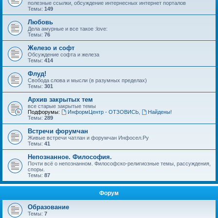
полезные ссылки, обсуждение интернесных интернет порталов
Темы:
149
Любовь
Дела амурные и все такое :love:
Темы:
76
Железо и софт
Обсуждение софта и железа
Темы:
414
Флуд!
Свобода слова и мысли (в разумных пределах)
Темы:
301
Архив закрытых тем
все старые закрытые темы
Подфорумы:
ИнформЦентр - ОТЗОВИСЬ
,
Найдены!
Темы:
289
Встречи форумчан
Живые встречи чатлан и форумчан Инфосел.Ру
Темы:
41
Непознанное. Философия.
Почти всё о непознанном. Философско-религиозные темы, рассуждения,
споры.
Темы:
87
Форум
Образование
Темы:
7