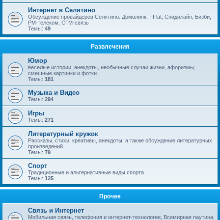
Интернет в Селятино
Обсуждение провайдеров Селятино. Домолинк, I-Flat, Спидилайн, Бизби,
РМ-телеком, СГМ-связь
Темы:
49
Развлечения
Юмор
веселые истории, анекдоты, необычные случаи жизни, афоризмы,
смешные картинки и фотки
Темы:
181
Музыка и Видео
Темы:
294
Игры
Темы:
271
Литературный кружок
Рассказы, стихи, креативы, анекдоты, а также обсуждение литературных
произведений...
Темы:
79
Спорт
Традиционные и альтернативные виды спорта
Темы:
125
Прочее
Связь и Интернет
Мобильная связь, телефония и интернет-технологии, Всемирная паутина,