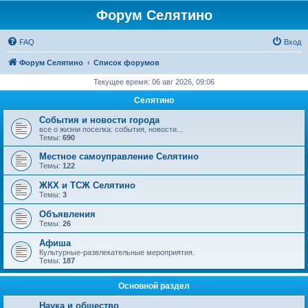
Форум Селятино
FAQ
Вход
Форум Селятино
Список форумов
Текущее время: 06 авг 2026, 09:06
Селятино
События и новости города
все о жизни поселка: события, новости...
Темы:
690
Местное самоуправление Селятино
Темы:
122
ЖКХ и ТСЖ Селятино
Темы:
3
Объявления
Темы:
26
Афиша
Культурные-развлекательные мероприятия.
Темы:
187
Основной раздел
Наука и общество