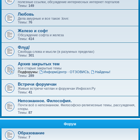
полезные ссылки, обсуждение интернесных интернет порталов
Темы:
149
Любовь
Дела амурные и все такое :love:
Темы:
76
Железо и софт
Обсуждение софта и железа
Темы:
414
Флуд!
Свобода слова и мысли (в разумных пределах)
Темы:
301
Архив закрытых тем
все старые закрытые темы
Подфорумы:
ИнформЦентр - ОТЗОВИСЬ
,
Найдены!
Темы:
289
Встречи форумчан
Живые встречи чатлан и форумчан Инфосел.Ру
Темы:
41
Непознанное. Философия.
Почти всё о непознанном. Философско-религиозные темы, рассуждения,
споры.
Темы:
87
Форум
Образование
Темы:
7