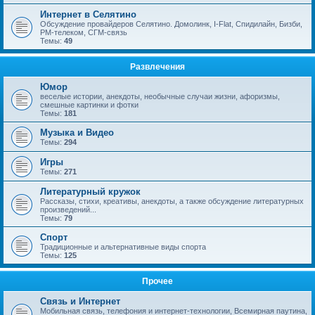
Интернет в Селятино
Обсуждение провайдеров Селятино. Домолинк, I-Flat, Спидилайн, Бизби,
РМ-телеком, СГМ-связь
Темы:
49
Развлечения
Юмор
веселые истории, анекдоты, необычные случаи жизни, афоризмы,
смешные картинки и фотки
Темы:
181
Музыка и Видео
Темы:
294
Игры
Темы:
271
Литературный кружок
Рассказы, стихи, креативы, анекдоты, а также обсуждение литературных
произведений...
Темы:
79
Спорт
Традиционные и альтернативные виды спорта
Темы:
125
Прочее
Связь и Интернет
Мобильная связь, телефония и интернет-технологии, Всемирная паутина,