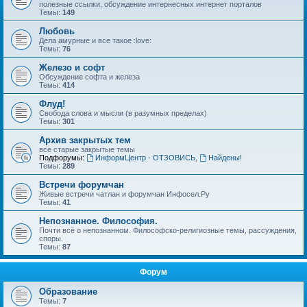
полезные ссылки, обсуждение интернесных интернет порталов
Темы:
149
Любовь
Дела амурные и все такое :love:
Темы:
76
Железо и софт
Обсуждение софта и железа
Темы:
414
Флуд!
Свобода слова и мысли (в разумных пределах)
Темы:
301
Архив закрытых тем
все старые закрытые темы
Подфорумы:
ИнформЦентр - ОТЗОВИСЬ
,
Найдены!
Темы:
289
Встречи форумчан
Живые встречи чатлан и форумчан Инфосел.Ру
Темы:
41
Непознанное. Философия.
Почти всё о непознанном. Философско-религиозные темы, рассуждения,
споры.
Темы:
87
Форум
Образование
Темы:
7