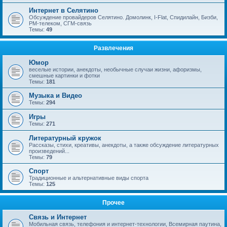
Интернет в Селятино
Обсуждение провайдеров Селятино. Домолинк, I-Flat, Спидилайн, Бизби,
РМ-телеком, СГМ-связь
Темы:
49
Развлечения
Юмор
веселые истории, анекдоты, необычные случаи жизни, афоризмы,
смешные картинки и фотки
Темы:
181
Музыка и Видео
Темы:
294
Игры
Темы:
271
Литературный кружок
Рассказы, стихи, креативы, анекдоты, а также обсуждение литературных
произведений...
Темы:
79
Спорт
Традиционные и альтернативные виды спорта
Темы:
125
Прочее
Связь и Интернет
Мобильная связь, телефония и интернет-технологии, Всемирная паутина,