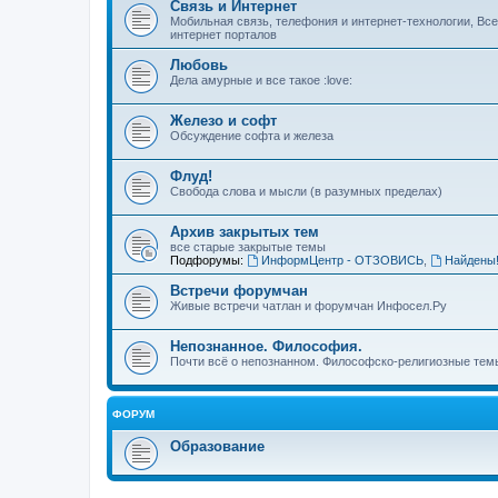
Связь и Интернет
Мобильная связь, телефония и интернет-технологии, Вс
интернет порталов
Любовь
Дела амурные и все такое :love:
Железо и софт
Обсуждение софта и железа
Флуд!
Свобода слова и мысли (в разумных пределах)
Архив закрытых тем
все старые закрытые темы
Подфорумы:
ИнформЦентр - ОТЗОВИСЬ
,
Найдены
Встречи форумчан
Живые встречи чатлан и форумчан Инфосел.Ру
Непознанное. Философия.
Почти всё о непознанном. Философско-религиозные темы
ФОРУМ
Образование