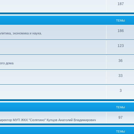
187
ТЕМЫ
186
итика, экономика и наука.
123
36
ного дома
33
3
ТЕМЫ
97
директор МУП ЖКХ "Селятино" Купцов Анатолий Владимирович
ТЕМЫ