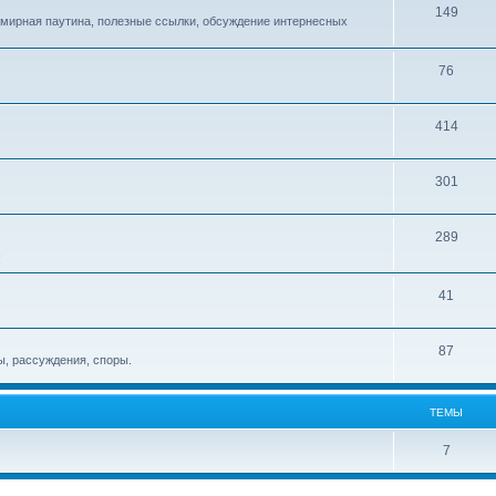
149
емирная паутина, полезные ссылки, обсуждение интернесных
76
414
301
289
!
41
87
, рассуждения, споры.
ТЕМЫ
7