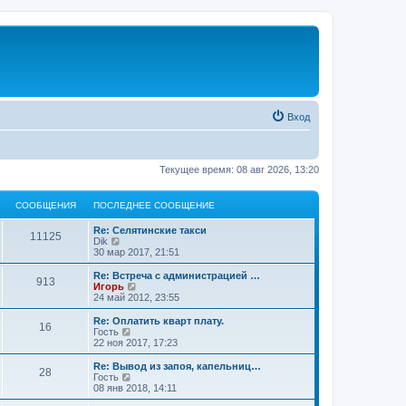
Вход
Текущее время: 08 авг 2026, 13:20
СООБЩЕНИЯ
ПОСЛЕДНЕЕ СООБЩЕНИЕ
Re: Селятинские такси
11125
П
Dik
е
30 мар 2017, 21:51
р
е
Re: Встреча с администрацией …
913
й
П
Игорь
т
е
24 май 2012, 23:55
и
р
к
е
Re: Оплатить кварт плату.
16
п
й
П
Гость
о
т
е
22 ноя 2017, 17:23
с
и
р
л
к
е
Re: Вывод из запоя, капельниц…
е
28
п
й
П
Гость
д
о
т
е
08 янв 2018, 14:11
н
с
и
р
е
л