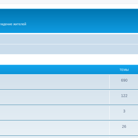
суждение жителей
ТЕМЫ
690
122
3
26