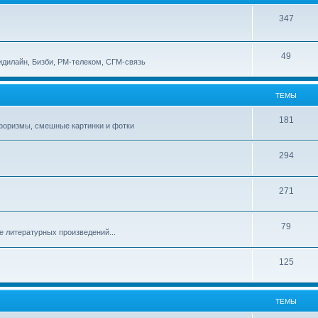
347
49
идилайн, Бизби, РМ-телеком, СГМ-связь
ТЕМЫ
181
афоризмы, смешные картинки и фотки
294
271
79
е литературных произведений...
125
ТЕМЫ