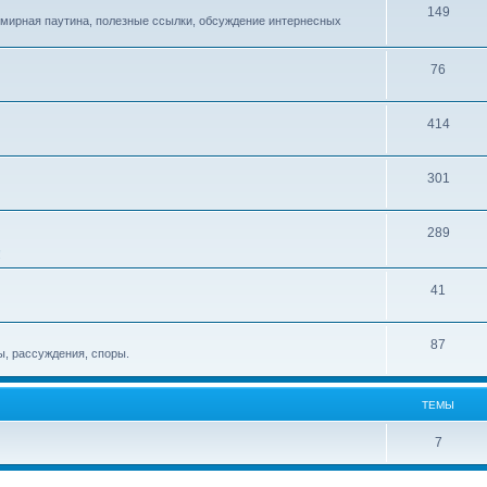
149
емирная паутина, полезные ссылки, обсуждение интернесных
76
414
301
289
!
41
87
, рассуждения, споры.
ТЕМЫ
7