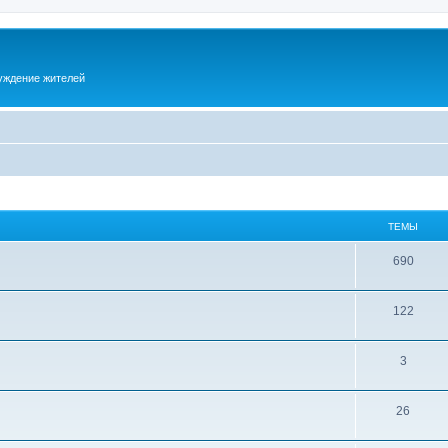
суждение жителей
ТЕМЫ
690
122
3
26