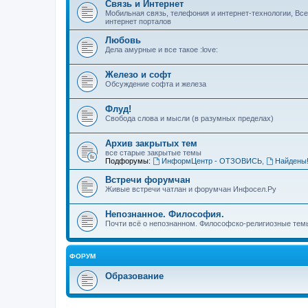
Связь и Интернет
Мобильная связь, телефония и интернет-технологии, Вс
интернет порталов
Любовь
Дела амурные и все такое :love:
Железо и софт
Обсуждение софта и железа
Флуд!
Свобода слова и мысли (в разумных пределах)
Архив закрытых тем
все старые закрытые темы
Подфорумы:
ИнформЦентр - ОТЗОВИСЬ
,
Найдены
Встречи форумчан
Живые встречи чатлан и форумчан Инфосел.Ру
Непознанное. Философия.
Почти всё о непознанном. Философско-религиозные темы
ФОРУМ
Образование