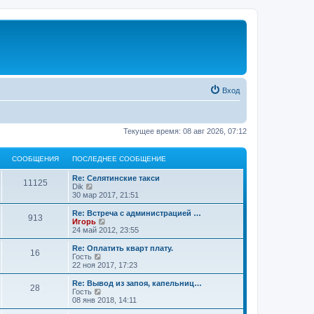
Вход
Текущее время: 08 авг 2026, 07:12
СООБЩЕНИЯ
ПОСЛЕДНЕЕ СООБЩЕНИЕ
Re: Селятинские такси
11125
П
Dik
е
30 мар 2017, 21:51
р
е
Re: Встреча с администрацией …
913
й
П
Игорь
т
е
24 май 2012, 23:55
и
р
к
е
Re: Оплатить кварт плату.
16
п
й
П
Гость
о
т
е
22 ноя 2017, 17:23
с
и
р
л
к
е
Re: Вывод из запоя, капельниц…
е
28
п
й
П
Гость
д
о
т
е
08 янв 2018, 14:11
н
с
и
р
е
л