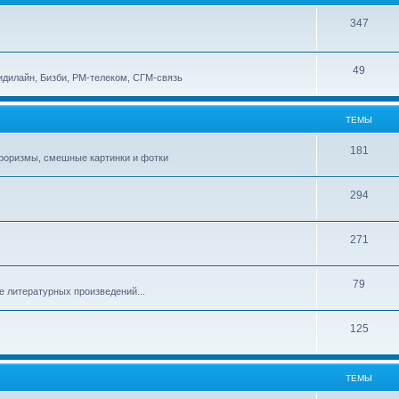
347
49
идилайн, Бизби, РМ-телеком, СГМ-связь
ТЕМЫ
181
афоризмы, смешные картинки и фотки
294
271
79
е литературных произведений...
125
ТЕМЫ