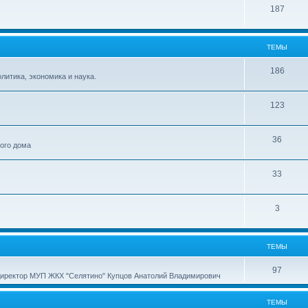
187
ТЕМЫ
186
итика, экономика и наука.
123
36
ного дома
33
3
ТЕМЫ
97
директор МУП ЖКХ "Селятино" Купцов Анатолий Владимирович
ТЕМЫ