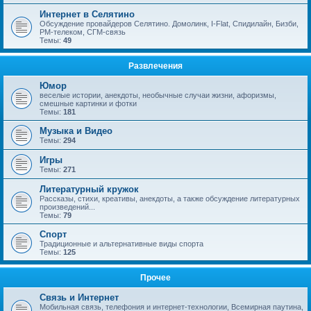
Интернет в Селятино
Обсуждение провайдеров Селятино. Домолинк, I-Flat, Спидилайн, Бизби,
РМ-телеком, СГМ-связь
Темы:
49
Развлечения
Юмор
веселые истории, анекдоты, необычные случаи жизни, афоризмы,
смешные картинки и фотки
Темы:
181
Музыка и Видео
Темы:
294
Игры
Темы:
271
Литературный кружок
Рассказы, стихи, креативы, анекдоты, а также обсуждение литературных
произведений...
Темы:
79
Спорт
Традиционные и альтернативные виды спорта
Темы:
125
Прочее
Связь и Интернет
Мобильная связь, телефония и интернет-технологии, Всемирная паутина,