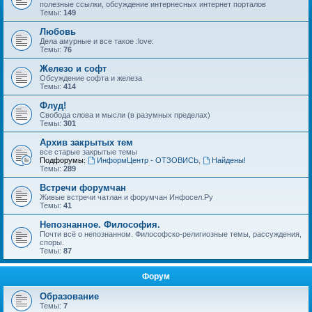
полезные ссылки, обсуждение интернесных интернет порталов
Темы:
149
Любовь
Дела амурные и все такое :love:
Темы:
76
Железо и софт
Обсуждение софта и железа
Темы:
414
Флуд!
Свобода слова и мысли (в разумных пределах)
Темы:
301
Архив закрытых тем
все старые закрытые темы
Подфорумы:
ИнформЦентр - ОТЗОВИСЬ
,
Найдены!
Темы:
289
Встречи форумчан
Живые встречи чатлан и форумчан Инфосел.Ру
Темы:
41
Непознанное. Философия.
Почти всё о непознанном. Философско-религиозные темы, рассуждения,
споры.
Темы:
87
Форум
Образование
Темы:
7